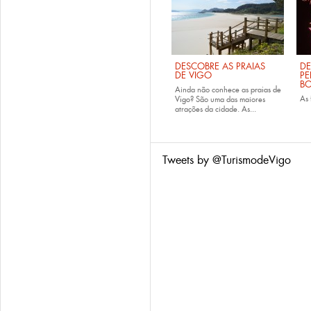
DESCOBRE AS PRAIAS
DE
DE VIGO
PE
B
Ainda não conhece as
praias de
As
Vigo
? São uma das maiores
atrações da cidade. As...
Tweets by @TurismodeVigo