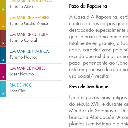
UM MAR DE NATUREZA
Pazo da Raposeira
Turismo Ativo
A Casa d’A Raposeira, est
UM MAR DE SABORES
conta con tres corpos que 
Turismo Gastronómico
destacando especialmente a
UM MAR DE CULTURA
que se erixe como punto de
Turismo Cultural
totalmente en granito, a fa
norte, caracterízase pola s
UM MAR DE NÁUTICA
escudo que exhibe as arma
Turismo Náutico
pazo, pertencente ao Conce
UM MAR DE NOITES
está en proceso de reforma
Lazer Noturno
uso social/ veciñal
RIA DE VIGO
Pazo de San Roque
Ilhas Cíes
Un dos pazos máis antigos d
do século XVII, e durante an
Méndez de Sotomayor. Des
bancaria Afundación. A con
plantas (semisótano e plant