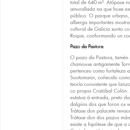
total de 640 m². Atópase n
amurallada na que hoxe exi
público. O parque urbano,
alberga importantes mostras
cultural de Galicia xunto 
Roque, conformando un con
Pazo da Pastora
O pazo da Pastora, tamén
chamouse antigamente Torr
pertenceu como fortaleza 
Soutomaior, coñecido com
teoría consistente que lanzo
co propio Cristóbal Colón:
estatua á entrada, preto da
dalgúns dos que foron os se
Trátase dun palacete renac
Trátase dun dos pazos máis 
existe a hipótese de que a