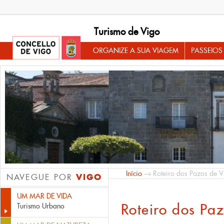
Turismo de Vigo
ORGANIZE A SUA VIAGEM
PASSEIOS
Início
→ Roteiro dos Pazos de V
VIGO
NAVEGUE POR
UM MAR DE VIDA
Roteiro dos Pa
Turismo Urbano