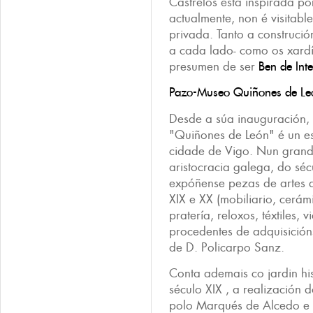
Castrelos está inspirada po
actualmente, non é visitabl
privada. Tanto a construció
a cada lado- como os xard
presumen de ser
Ben de Inte
Pazo-Museo Quiñones de Le
Desde a súa inauguración,
"Quiñones de León" é un 
cidade de Vigo. Nun grand
aristocracia galega, do séc
expóñense pezas de artes d
XIX e XX (mobiliario, cerám
pratería, reloxos, téxtiles, vi
procedentes de adquisición
de D. Policarpo Sanz.
Conta ademais co jardin his
século XIX , a realización
polo Marqués de Alcedo e 