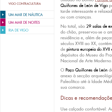
VIGO CONTRACULTURA
Quiñones de León de Vigo
pe
tarde interessante e relaxad
UM MAR DE NÁUTICA
ou com crianças.
UM MAR DE NOITES
No total, são
29 salas de
e
RIA DE VIGO
do chão, preservou-se o am
residência e, além de peça
séculos XVIII ao XX, conté
de
pintura europeia
do XVII 
depósitos do Museu do Pra
Nacional de Arte Moderno
O
Paço Quiñones de León
de
anexo à secção arqueológi
Paleolítico até à Idade Mé
sua comarca.
Dicas e recomendaçõ
Use calçado confortável: Ao