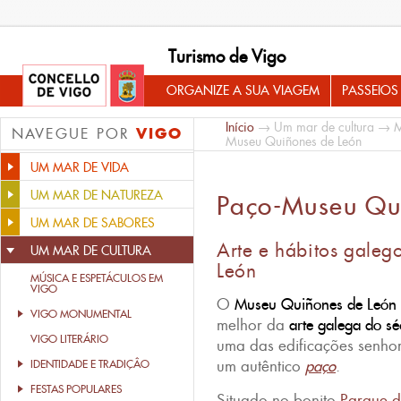
Turismo de Vigo
ORGANIZE A SUA VIAGEM
PASSEIOS
Início
→
Um mar de cultura
→
M
VIGO
NAVEGUE POR
Museu Quiñones de León
UM MAR DE VIDA
UM MAR DE NATUREZA
Paço-Museu Qu
UM MAR DE SABORES
Arte e hábitos galeg
UM MAR DE CULTURA
León
MÚSICA E ESPETÁCULOS EM
VIGO
O
Museu Quiñones de León
VIGO MONUMENTAL
melhor da
arte galega do s
VIGO LITERÁRIO
uma das edificações senhori
um autêntico
paço
.
IDENTIDADE E TRADIÇÂO
FESTAS POPULARES
Situado no bonito
Parque d