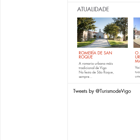
ATUALIDADE
ROMERÍA DE SAN
O 
ROQUE
U
M
A romaria urbana máis
Vai
tradicional de Vigo
tu
Na festa de São Roque,
uma
sempre...
Tweets by @TurismodeVigo