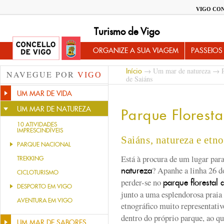
VIGO CO
Turismo de Vigo
ORGANIZE A SUA VIAGEM
PASSEIOS
→
Um mar de natureza
→
Início
NAVEGUE POR
VIGO
de Saiáns
UM MAR DE VIDA
UM MAR DE NATUREZA
Parque Floresta
10 ATIVIDADES
IMPRESCINDÍVEIS
Saiáns, natureza e etno
PARQUE NACIONAL
Está à procura de um lugar para
TREKKING
? Apanhe a linha 26 d
natureza
CICLOTURISMO
perder-se no
parque florestal 
DESPORTO EM VIGO
junto a uma esplendorosa praia
AVENTURA EM VIGO
etnográfico muito representati
dentro do próprio parque, ao qu
UM MAR DE SABORES