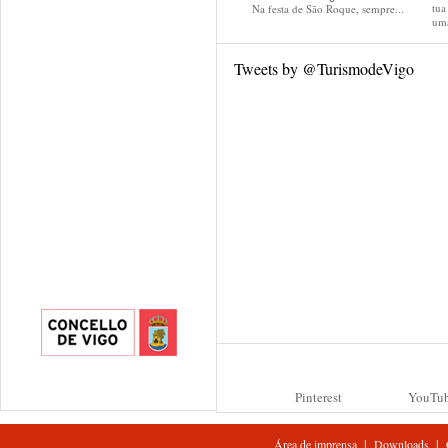
tu
Na festa de São Roque, sempre...
uma
Tweets by @TurismodeVigo
Pinterest
YouTu
|
|
Área de imprensa
Downloads