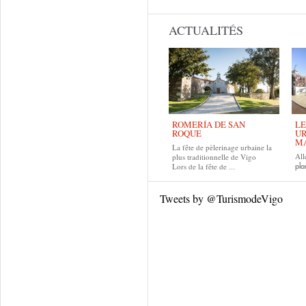
ACTUALITÉS
ROMERÍA DE SAN
LE
ROQUE
UR
MA
La fête de pèlerinage urbaine la
All
plus traditionnelle de Vigo
Lors de la fête de
pla
...
Tweets by @TurismodeVigo