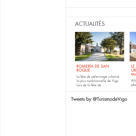
ACTUALITÉS
ROMERÍA DE SAN
LE
ROQUE
UR
M
La fête de pèlerinage urbaine
All
la plus traditionnelle de Vigo
pla
Lors de la fête de
...
Tweets by @TurismodeVigo