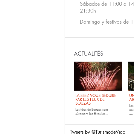
Sábados de 11:00 a 14
21:30h
Domingo y festivos de 
ACTUALITÉS
LAISSEZ-VOUS SÉDUIRE
UN
PAR LES FEUX DE
AI
BOUZAS
Le
Les
fêtes de
Bouzas
sont
uni
sûrement les fêtes les...
un 
Tweets by @TurismodeVigo