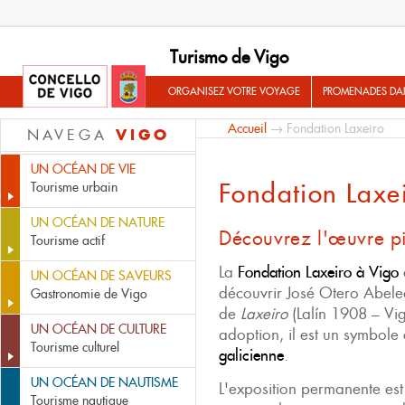
Turismo de Vigo
ORGANISEZ VOTRE VOYAGE
PROMENADES DA
Accueil
→ Fondation Laxeiro
VIGO
NAVEGA
UN OCÉAN DE VIE
Fondation Laxe
Tourisme urbain
UN OCÉAN DE NATURE
Découvrez l'œuvre pi
Tourisme actif
La
Fondation Laxeiro à Vigo
UN OCÉAN DE SAVEURS
découvrir José Otero Abele
Gastronomie de Vigo
de
Laxeiro
(Lalín 1908 – Vi
UN OCÉAN DE CULTURE
adoption, il est un symbole 
Tourisme culturel
galicienne
.
UN OCÉAN DE NAUTISME
L'exposition permanente es
Tourisme nautique