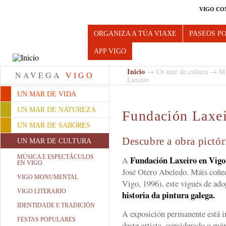
VIGO CO
Turismo de Vigo
ORGANIZA A TÚA VIAXE
PASEOS P
APP VIGO
Inicio
→
Un mar de cultura
→
Mu
NAVEGA
VIGO
Laxeiro
UN MAR DE VIDA
UN MAR DE NATUREZA
Fundación Laxe
UN MAR DE SABORES
Descubre a obra pictór
UN MAR DE CULTURA
MÚSICA E ESPECTÁCULOS
Fundación Laxeiro en Vigo
A
EN VIGO
José Otero Abeledo. Máis coñ
VIGO MONUMENTAL
Vigo, 1996), este vigués de ado
VIGO LITERARIO
historia da pintura galega.
IDENTIDADE E TRADICIÓN
A exposición permanente está i
FESTAS POPULARES
deste artista, considerado o m