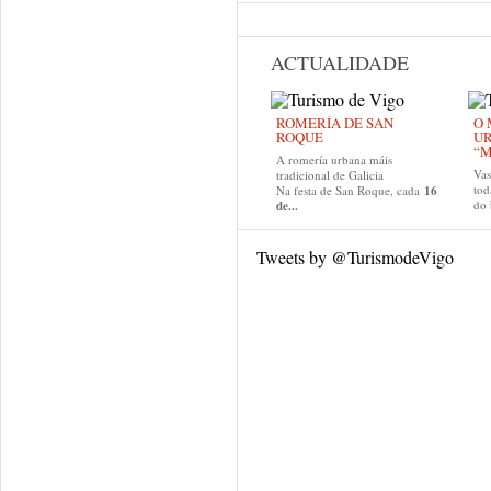
ACTUALIDADE
ROMERÍA DE SAN
O 
ROQUE
U
“M
A romería urbana máis
Va
tradicional de Galicia
tod
Na festa de San Roque, cada
16
do
de...
Tweets by @TurismodeVigo