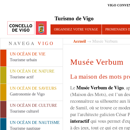
VIGO CONVE
Turismo de Vigo
ORGANISEZ VOTRE VOYAGE
PROMENADES D
Accueil
→ Musée Verbum
NAVEGA
VIGO
UN OCÉAN DE VIE
Musée Verbum
Tourisme urbain
UN OCÉAN DE NATURE
La maison des mots prè
Tourisme actif
Musée Verbum de Vigo
Le
, a
UN OCÉAN DE SAVEURS
(Maison des Mots), est l’un des
Gastronomie de Vigo
reconnaîtrez sa silhouette aux l
UN OCÉAN DE CULTURE
de Samil, où se trouve ce moder
Tourisme culturel
par l'architecte galicien César
interactif
qui vous permet d'exp
UN OCÉAN DE NAUTISME
à des jeux, tout ce qui est en ra
Tourisme nautique