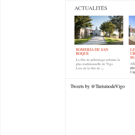
ACTUALITÉS
ROMERÍA DE SAN
LE
ROQUE
UR
MA
La fête de pèlerinage urbaine la
All
plus traditionnelle de Vigo
pla
Lors de la fête de
...
Cup
Tweets by @TurismodeVigo