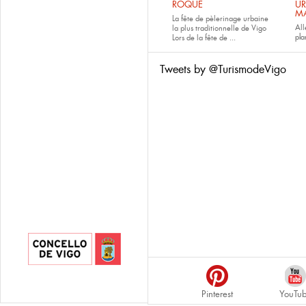
ROQUE
UR
M
La fête de pèlerinage urbaine
All
la plus traditionnelle de Vigo
pla
Lors de la fête de
...
Tweets by @TurismodeVigo
Pinterest
YouTu