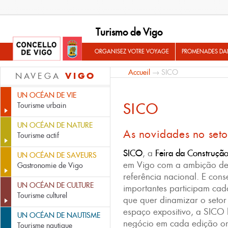
Turismo de Vigo
ORGANISEZ VOTRE VOYAGE
PROMENADES DA
Accueil
→ SICO
VIGO
NAVEGA
UN OCÉAN DE VIE
SICO
Tourisme urbain
UN OCÉAN DE NATURE
As novidades no seto
Tourisme actif
SICO
, a
Feira da Construçã
UN OCÉAN DE SAVEURS
em Vigo com a ambição de 
Gastronomie de Vigo
referência nacional. E con
UN OCÉAN DE CULTURE
importantes participam cada
Tourisme culturel
que quer dinamizar o seto
espaço expositivo, a SICO 
UN OCÉAN DE NAUTISME
negócio em cada edição o
Tourisme nautique