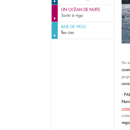
UN OCÉAN DE NUITS
Sortir à vigo
BAIE DE VIGO
Îles cíes
No l
cosm
prep
cora
- P
Nav
come
come
re