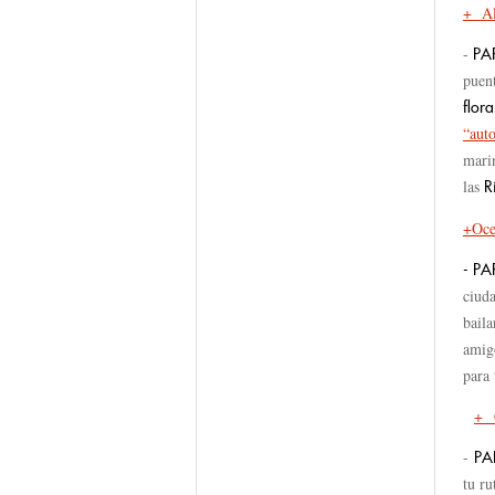
+ Al
-
PA
puen
flora
“aut
mari
las
R
+Oce
- P
ciud
baila
amig
para 
+
-
PA
tu ru