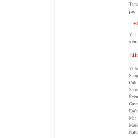
Tamb
pasa
+ 
Y par
sobre
Eti
Ville
Shop
Cult
Spor
Évèn
Gast
Enfa
Mer
Musé
Natu