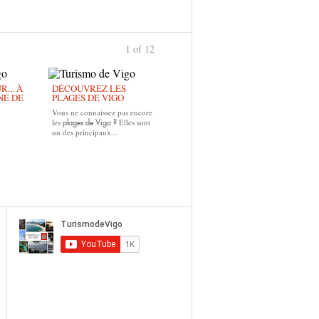
1 of 12
... À
DÉCOUVREZ LES
NE DE
PLAGES DE VIGO
Vous ne connaissez pas encore
les
Elles sont
plages de Vigo ?
un des principaux...