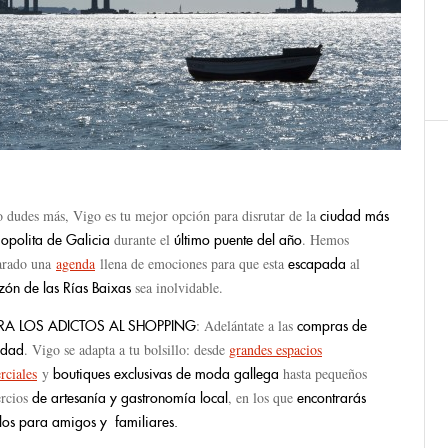
o dudes más, Vigo es tu mejor opción para disrutar de la
ciudad más
durante el
. Hemos
opolita de Galicia
último puente del año
arado una
agenda
llena de emociones para que esta
al
escapada
sea inolvidable.
zón de las Rías Baixas
: Adelántate a las
ARA LOS ADICTOS AL SHOPPING
compras de
. Vigo se adapta a tu bolsillo: desde
grandes espacios
idad
rciales
y
hasta pequeños
boutiques exclusivas de moda gallega
rcios
, en los que
de artesanía y gastronomía local
encontrarás
galos para amigos y familiares.