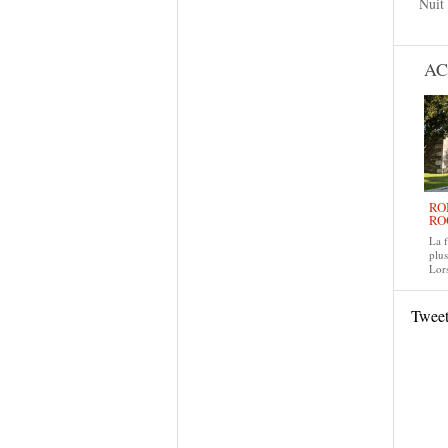
Nuit
AC
RO
RO
La f
plus
Lors
Twee