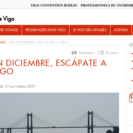
VIGO CONVENTION BUREAU
PROFESSIONNELS DU TOURISM
e Vigo
TRE VOYAGE
PROMENADES DANS VIGO
LE VIGO DES AFFAIRES
AGENDA
→ EN DICIEMBRE, ESCÁPATE A VIGO
ueil
Q
Imprimer
Écouter
N DICIEMBRE, ESCÁPATE A
IGO
di, 15 novembre 2025