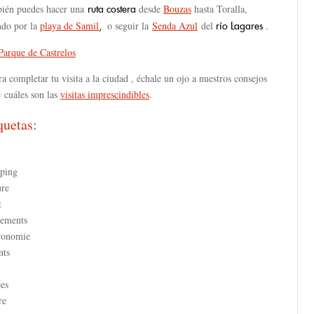
ién puedes hacer una
desde
Bouzas
hasta Toralla,
ruta costera
ndo por la
playa de Samil
o seguir la
Senda Azul
del
.
,
río Lagares
Parque de Castrelos
a completar tu visita a la ciudad , échale un ojo a nuestros consejos
 cuáles son las
visitas
imprescindibles
.
quetas:
ping
ure
t
ements
ronomie
nts
es
re