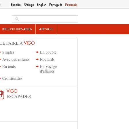
Español
Galego
English
Português
Français
E
Search this site
INCONTOURNABLES
APP VIGO
UE FAIRE À
VIGO
Singles
En couple
Avec des enfants
Routards
En amis
En voyage
d'affaires
Croisiéristes
VIGO
ESCAPADES