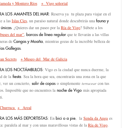
ameda y Montero Ríos
+ Vigo señorial
: Reserva ya tu plaza para viajar en el
RA LOS AMANTES DEL MAR
te a las
Islas Cíes
, un paraíso natural donde descubrirás una
fauna y
. ¿Quieres dar un paseo por la
Ría de Vigo
? Súbete a los
 únicas
obuses del mar”
,
que te llevarán a las villas
barcos de línea regular
neras de
, mientras gozas de la increíble belleza de
Cangas y Moaña
.
ías Gallegas
an Secrets
+ Museo del Mar de Galicia
: Vigo es la ciudad que nunca duerme, la
ARA LOS NOCTÁMBULOS
ad de la
. Sea la hora que sea, encontrarás una zona en la que
fiesta
r, ver un concierto,
o simplemente
terracear
con tus
salir de copas
os. Imposible que no encuentres la
más apropiada
noche de Vigo
ti.
Churruca
+ Areal
: En
, la
Senda da Auga
es
RA LOS MÁS DEPORTISTAS
bici o a pie
ta: paralela al mar y con unas maravillosas vistas de la
Ría de Vigo
.