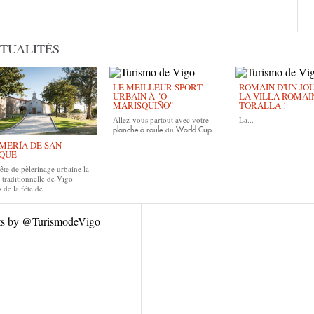
TUALITÉS
LE MEILLEUR SPORT
ROMAIN D'UN JOUR
URBAIN À "O
LA VILLA ROMAI
MARISQUIÑO"
TORALLA !
Allez-vous partout avec votre
La...
du
planche à roule
World Cup...
MERÍA DE SAN
QUE
ête de pèlerinage urbaine la
 traditionnelle de Vigo
 de la fête de
...
ts by @TurismodeVigo