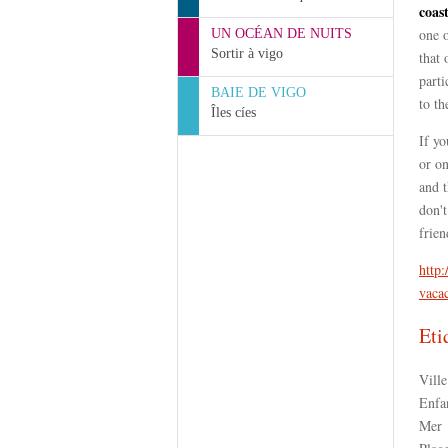
coast
one o
UN OCÉAN DE NUITS
Sortir à vigo
that 
parti
BAIE DE VIGO
to th
Îles cíes
If yo
or on
and 
don't
frien
http:
vacac
Eti
Ville
Enfa
Mer