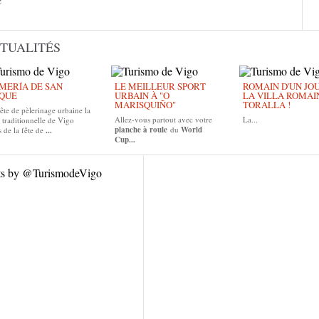
e
TUALITÉS
MERÍA DE SAN
LE MEILLEUR SPORT
ROMAIN D'UN JOUR
QUE
URBAIN À "O
LA VILLA ROMAI
MARISQUIÑO"
TORALLA !
ête de pèlerinage urbaine la
Allez-vous partout avec votre
La...
 traditionnelle de Vigo
planche à roule
du
World
 de la fête de
...
Cup...
ts by @TurismodeVigo