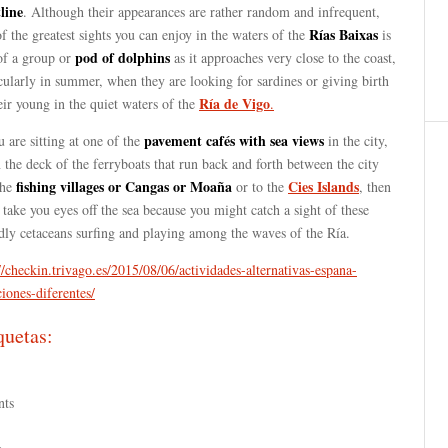
line
. Although their appearances are rather random and infrequent,
Rías Baixas
f the greatest sights you can enjoy in the waters of the
is
pod of dolphins
of a group or
as it approaches very close to the coast,
cularly in summer, when they are looking for sardines or giving birth
Ría de Vigo
eir young in the quiet waters of the
.
pavement cafés with sea views
u are sitting at one of the
in the city,
 the deck of the ferryboats that run back and forth between the city
fishing villages or Cangas or Moaña
Cies Islands
the
or to the
, then
 take you eyes off the sea because you might catch a sight of these
dly cetaceans surfing and playing among the waves of the Ría.
//checkin.trivago.es/2015/08/06/actividades-alternativas-espana-
iones-diferentes/
quetas:
nts