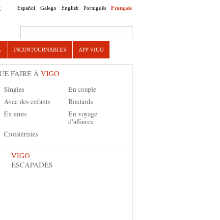
Español
Galego
English
Português
Français
E
Search this site
A
INCONTOURNABLES
APP VIGO
UE FAIRE À
VIGO
Singles
En couple
Avec des enfants
Routards
En amis
En voyage
d'affaires
Croisiéristes
VIGO
ESCAPADES