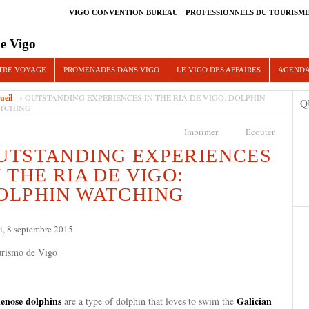
VIGO CONVENTION BUREAU
PROFESSIONNELS DU TOURISM
e Vigo
TRE VOYAGE
PROMENADES DANS VIGO
LE VIGO DES AFFAIRES
AGEND
ueil
→ OUTSTANDING EXPERIENCES IN THE RIA DE VIGO: DOLPHIN
Q
TCHING
Imprimer
Écouter
UTSTANDING EXPERIENCES
N THE RIA DE VIGO:
OLPHIN WATCHING
i, 8 septembre 2015
lenose dolphins
Galician
are a type of dolphin that loves to swim the