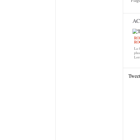
Plag
AC
RO
RO
La f
plus
Lors
Twee