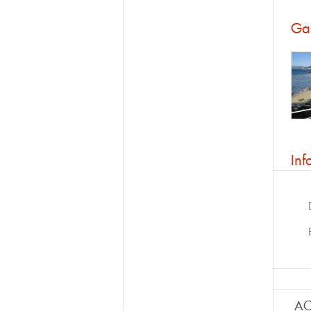
Gal
Inf
AC