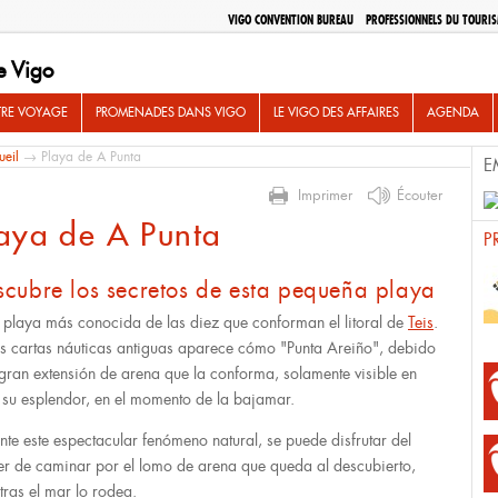
VIGO CONVENTION BUREAU
PROFESSIONNELS DU TOURI
e Vigo
TRE VOYAGE
PROMENADES DANS VIGO
LE VIGO DES AFFAIRES
AGENDA
ueil
→ Playa de A Punta
E
Imprimer
Écouter
aya de A Punta
P
scubre los secretos de esta pequeña playa
a playa más conocida de las diez que conforman el litoral de
Teis
.
as cartas náuticas antiguas aparece cómo "Punta Areiño", debido
 gran extensión de arena que la conforma, solamente visible en
 su esplendor, en el momento de la bajamar.
nte este espectacular fenómeno natural, se puede disfrutar del
er de caminar por el lomo de arena que queda al descubierto,
tras el mar lo rodea.