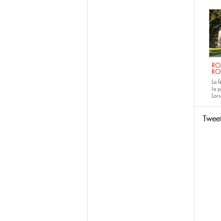
RO
RO
La 
la p
Lors
Twee