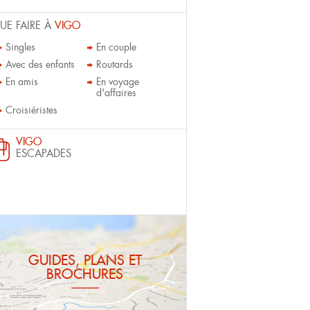
UE FAIRE À
VIGO
Singles
En couple
Avec des enfants
Routards
En amis
En voyage
d'affaires
Croisiéristes
VIGO
ESCAPADES
GUIDES, PLANS ET
BROCHURES