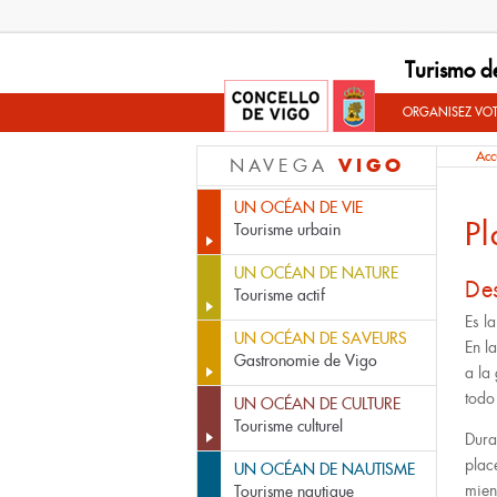
Turismo d
ORGANISEZ VO
Acc
VIGO
NAVEGA
UN OCÉAN DE VIE
Pl
Tourisme urbain
UN OCÉAN DE NATURE
De
Tourisme actif
Es l
UN OCÉAN DE SAVEURS
En l
Gastronomie de Vigo
a la
todo
UN OCÉAN DE CULTURE
Tourisme culturel
Dura
plac
UN OCÉAN DE NAUTISME
mien
Tourisme nautique