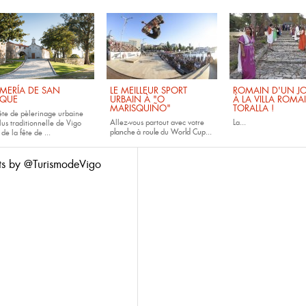
MERÍA DE SAN
LE MEILLEUR SPORT
ROMAIN D'UN JO
QUE
URBAIN À "O
À LA VILLA ROMA
MARISQUIÑO"
TORALLA !
fête de pèlerinage urbaine
Allez-vous partout avec votre
La...
lus traditionnelle de Vigo
planche à roule
du
World Cup...
 de la fête de
...
ts by @TurismodeVigo