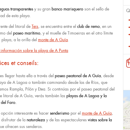
aguas transparentes
y su gran
banco marisquero
son el sello de
Q
dad de esta playa.
ente del litoral de
Teis
, se encuentra entre el
club de remo
, en un
emo del
paseo marítimo
, y el muelle de Timoeiras en el otro límite
 playa, a la orilla del
monte de A Guía
.
información sobre la playa de A Punta
ices et conseils:
es llegar hasta ella a través del
paseo peatonal de A Guía
, desde
laya de A Lagoa o también caminando desde las de Ríos, que
amos Rampla, Pilón y Etea. Si continúas por el paseo peatonal del
e litoral de A Guía, verás también las
playas de A Lagoa y la
 del Faro.
 opción interesante es hacer
senderismo
por el
monte de A Guía
,
 disfrutar de la
naturaleza
y de las espectaculares
vistas sobre la
ue ofrecen sus senderos.