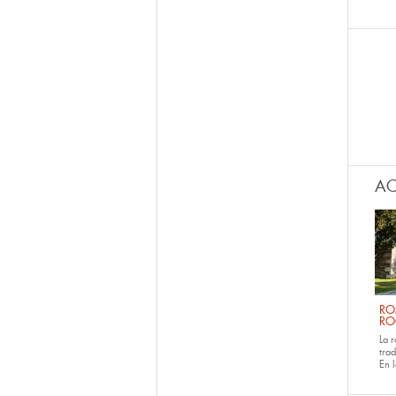
AC
RO
RO
La 
tra
En 