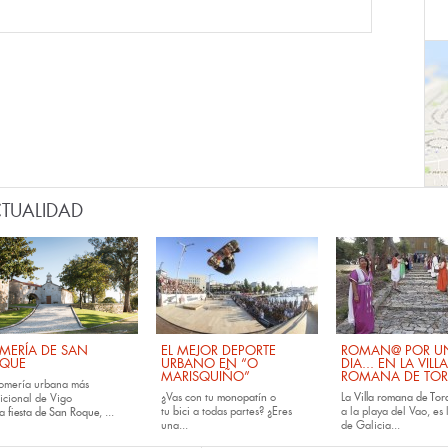
TUALIDAD
MERÍA DE SAN
EL MEJOR DEPORTE
ROMAN@ POR U
QUE
URBANO EN “O
DIA... EN LA VILLA
MARISQUIÑO”
ROMANA DE TOR
romería urbana más
¿Vas con tu
monopatín
o
La
Villa romana de Tora
dicional de Vigo
tu
bici
a todas partes? ¿Eres
a la playa del Vao, es 
la
fiesta de San Roque
, ...
una...
de Galicia...