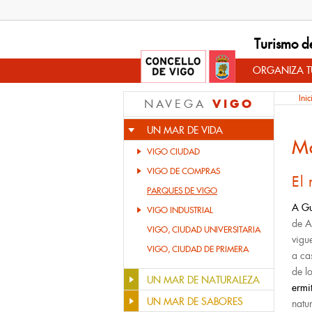
Turismo d
ORGANIZA TU
Inic
VIGO
NAVEGA
UN MAR DE VIDA
M
VIGO CIUDAD
VIGO DE COMPRAS
El
PARQUES DE VIGO
A
Gu
VIGO INDUSTRIAL
de A
VIGO, CIUDAD UNIVERSITARIA
vigu
VIGO, CIUDAD DE PRIMERA
a ca
de l
UN MAR DE NATURALEZA
ermi
UN MAR DE SABORES
natu