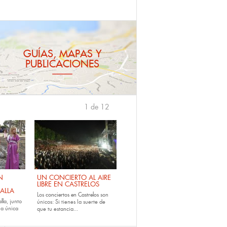
GUÍAS, MAPAS Y
PUBLICACIONES
1 de 12
›
N
UN CONCIERTO AL AIRE
LIBRE EN CASTRELOS
ALLA
Los
conciertos en Castrelos
son
lla
, junto
únicos: Si tienes la suerte de
la única
que tu estancia...