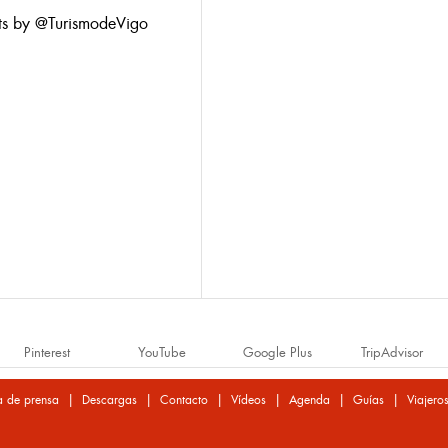
ts by @TurismodeVigo
Pinterest
YouTube
Google Plus
TripAdvisor
|
|
|
|
|
|
a de prensa
Descargas
Contacto
Vídeos
Agenda
Guías
Viajero