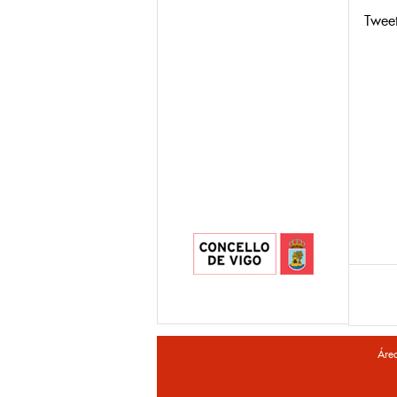
Twee
Áre