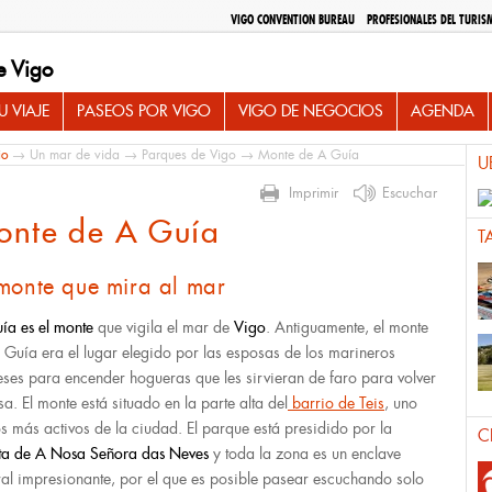
VIGO CONVENTION BUREAU
PROFESIONALES DEL TURIS
e Vigo
 VIAJE
PASEOS POR VIGO
VIGO DE NEGOCIOS
AGENDA
io
→
Un mar de vida
→
Parques de Vigo
→ Monte de A Guía
U
Imprimir
Escuchar
onte de A Guía
T
 monte que mira al mar
ía es el monte
que vigila el mar de
Vigo
. Antiguamente, el monte
 Guía era el lugar elegido por las esposas de los marineros
eses para encender hogueras que les sirvieran de faro para volver
sa. El monte está situado en la parte alta del
barrio de Teis
, uno
os más activos de la ciudad. El parque está presidido por la
C
ta de A Nosa Señora das Neves
y toda la zona es un enclave
ral impresionante, por el que es posible pasear escuchando solo