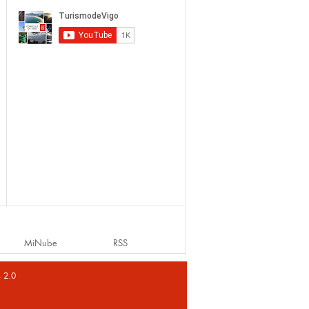
MiNube
RSS
s 2.0