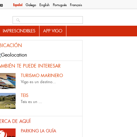
Español
Galego
English
Português
Français
MO
Search this site
IMPRESCINDIBLES
APP VIGO
BICACIÓN
AMBIÉN TE PUEDE INTERESAR
TURISMO MARINERO
Vigo
es un destino...
TEIS
Teis
es un
...
ERCA DE AQUÍ
PARKING LA GUÍA