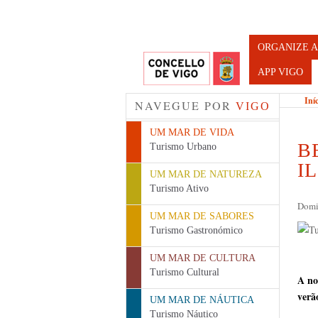
Turismo d
ORGANIZE A
APP VIGO
Iní
NAVEGUE POR
VIGO
UM MAR DE VIDA
B
Turismo Urbano
I
UM MAR DE NATUREZA
Turismo Ativo
Domi
UM MAR DE SABORES
Turismo Gastronómico
UM MAR DE CULTURA
Turismo Cultural
A no
verã
UM MAR DE NÁUTICA
Turismo Náutico