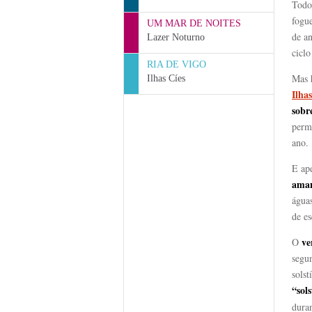
Todo
fogue
UM MAR DE NOITES
de an
Lazer Noturno
ciclo
RIA DE VIGO
Mas 
Ilhas Cíes
Ilhas
sobr
permi
ano.
E ap
aman
águas
de es
ve
O
segu
solst
“sol
duran