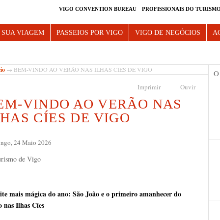
VIGO CONVENTION BUREAU
PROFISSIONAIS DO TURISM
e Vigo
 SUA VIAGEM
PASSEIOS POR VIGO
VIGO DE NEGÓCIOS
A
cio
→ BEM-VINDO AO VERÃO NAS ILHAS CÍES DE VIGO
O
Imprimir
Ouvir
EM-VINDO AO VERÃO NAS
LHAS CÍES DE VIGO
ngo, 24 Maio 2026
ite mais mágica do ano: São João e o primeiro amanhecer do
o nas Ilhas Cíes