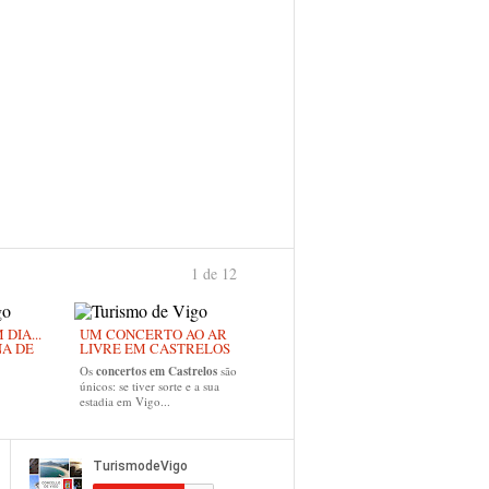
1 de 12
›
DIA...
UM CONCERTO AO AR
NA DE
LIVRE EM CASTRELOS
Os
concertos em Castrelos
são
únicos: se tiver sorte e a sua
estadia em Vigo...