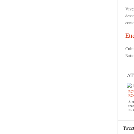
Vive
desco
cont
Eti
Cult
Natu
AT
RO
RO
A r
tra
Na f
Twee