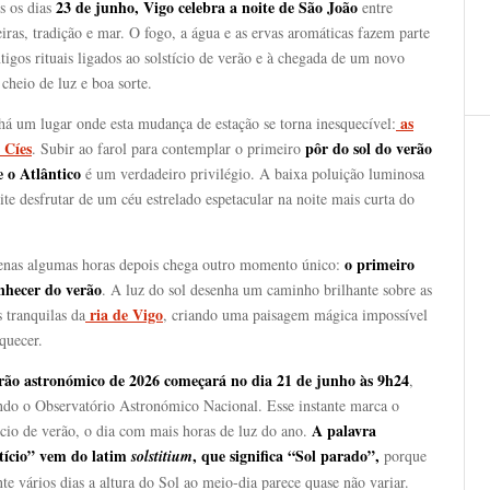
23 de junho, Vigo celebra a noite de São João
s os dias
entre
iras, tradição e mar. O fogo, a água e as ervas aromáticas fazem parte
tigos rituais ligados ao solstício de verão e à chegada de um novo
 cheio de luz e boa sorte.
as
há um lugar onde esta mudança de estação se torna inesquecível:
 Cíes
pôr do sol do verão
. Subir ao farol para contemplar o primeiro
e o Atlântico
é um verdadeiro privilégio. A baixa poluição luminosa
te desfrutar de um céu estrelado espetacular na noite mais curta do
o primeiro
enas algumas horas depois chega outro momento único:
hecer do verão
. A luz do sol desenha um caminho brilhante sobre as
ria de Vigo
 tranquilas da
, criando uma paisagem mágica impossível
quecer.
rão astronómico de 2026 começará no dia 21 de junho às 9h24
,
ndo o Observatório Astronómico Nacional. Esse instante marca o
A palavra
ício de verão, o dia com mais horas de luz do ano.
stício” vem do latim
, que significa “Sol parado”,
solstitium
porque
te vários dias a altura do Sol ao meio-dia parece quase não variar.