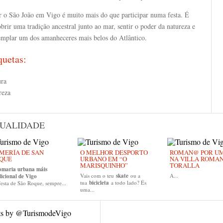
r o São João em Vigo é muito mais do que participar numa festa. É
brir uma tradição ancestral junto ao mar, sentir o poder da natureza e
emplar um dos amanheceres mais belos do Atlântico.
quetas:
ura
reza
UALIDADE
MERÍA DE SAN
O MELHOR DESPORTO
ROMAN@ POR UM 
QUE
URBANO EM “O
NA VILLA ROMA
MARISQUINHO”
TORALLA
omaria urbana máis
Vais com o teu
skate
ou a
A...
dicional de Vigo
tua
bicicleta
a todo lado? És
esta de São Roque, sempre...
uma...
ts by @TurismodeVigo