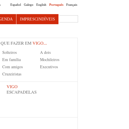
Español
Galego
English
Português
Français
O
Search this site
GENDA
IMPRESCINDÍVEIS
 QUE FAZER EM
VIGO...
Solteiros
A dois
Em família
Mochileiros
Com amigos
Executivos
Cruzeiristas
VIGO
ESCAPADELAS