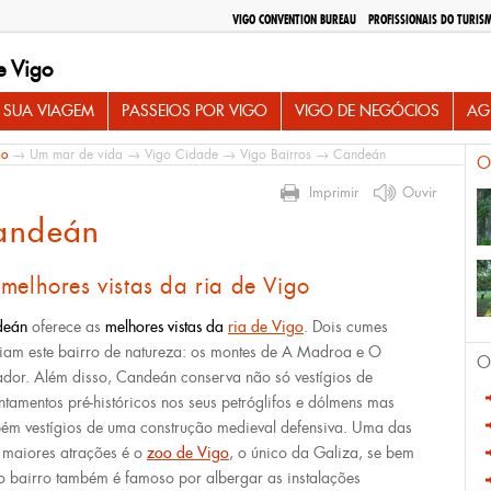
VIGO CONVENTION BUREAU
PROFISSIONAIS DO TURIS
e Vigo
 SUA VIAGEM
PASSEIOS POR VIGO
VIGO DE NEGÓCIOS
AG
io
→
Um mar de vida
→
Vigo Cidade
→
Vigo Bairros
→ Candeán
O
Imprimir
Ouvir
andeán
melhores vistas da ria de Vigo
deán
oferece as
melhores vistas da
ria de Vigo
. Dois cumes
iam este bairro de natureza: os montes de A Madroa e O
O
ador. Além disso, Candeán conserva não só vestígios de
ntamentos pré-históricos nos seus petróglifos e dólmens mas
ém vestígios de uma construção medieval defensiva. Uma das
 maiores atrações é o
zoo de Vigo
, o único da Galiza, se bem
o bairro também é famoso por albergar as instalações