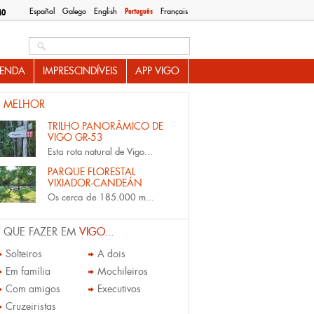
Español
Galego
English
Português
Français
MO
Search this site
ENDA
IMPRESCINDÍVEIS
APP VIGO
 MELHOR
TRILHO PANORÂMICO DE
VIGO GR-53
Esta
rota natural de Vigo...
PARQUE FLORESTAL
VIXIADOR-CANDEÁN
Os cerca de
185.000 m...
 QUE FAZER EM
VIGO...
Solteiros
A dois
Em família
Mochileiros
Com amigos
Executivos
Cruzeiristas