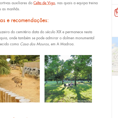
ortivas auxiliares do
Celta de Vigo
, nas quais a equipa treina
s as manhãs.
cas e recomendações:
uzeiro do cemitério data do século XIX e permanece nesta
quia, onde também se pode admirar o dolmen monumental
hecido como
Casa dos Mouros
, em A Madroa.