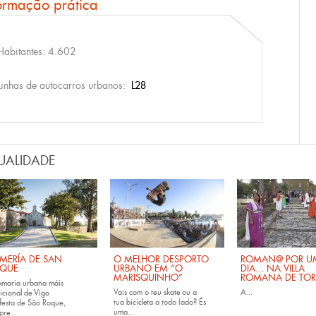
ormação prática
Habitantes: 4.602
Linhas de autocarros urbanos:
L28
UALIDADE
MERÍA DE SAN
O MELHOR DESPORTO
ROMAN@ POR U
QUE
URBANO EM “O
DIA... NA VILLA
MARISQUINHO”
ROMANA DE TOR
omaria urbana máis
Vais com o teu
skate
ou a
A...
icional de Vigo
tua
bicicleta
a todo lado? És
festa de São Roque,
uma...
pre...