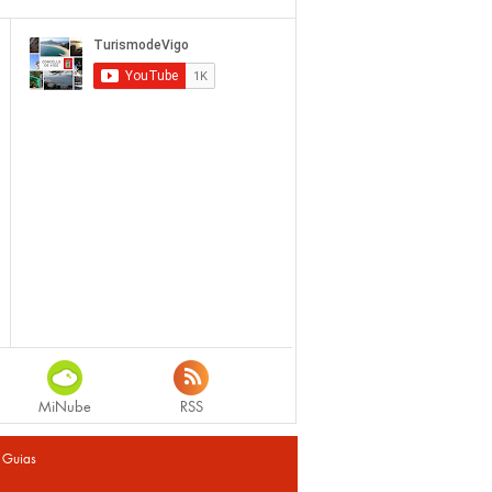
MiNube
RSS
|
Guias