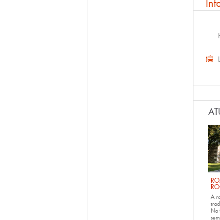
Inf
AT
RO
RO
A r
trad
Na 
sem