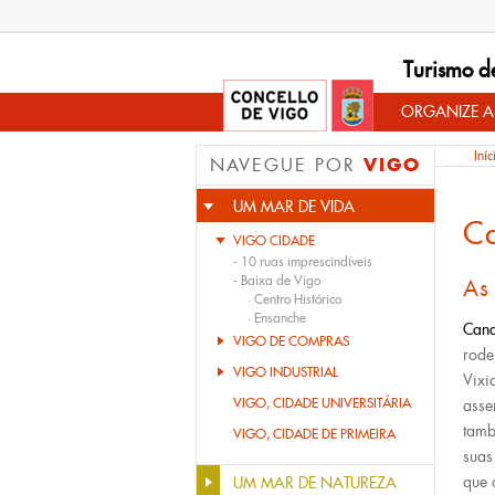
Turismo d
ORGANIZE A
Iníc
VIGO
NAVEGUE POR
UM MAR DE VIDA
C
VIGO CIDADE
-
10 ruas imprescindíveis
-
Baixa de Vigo
As 
·
Centro Histórico
·
Ensanche
Can
VIGO DE COMPRAS
rode
VIGO INDUSTRIAL
Vixi
VIGO, CIDADE UNIVERSITÁRIA
asse
tamb
VIGO, CIDADE DE PRIMEIRA
suas
que 
UM MAR DE NATUREZA