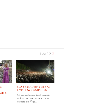
1 de 12
›
M
UM CONCERTO AO AR
LIVRE EM CASTRELOS
ALLA
Os
concertos em Castrelos
são
únicos: se tiver sorte e a sua
estadia em Vigo...