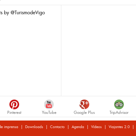
ts by @TurismodeVigo
Pinterest
YouTube
Google Plus
TripAdvisor
|
|
|
|
|
de imprensa
Downloads
Contacto
Agenda
Vídeos
Viajantes 2.0