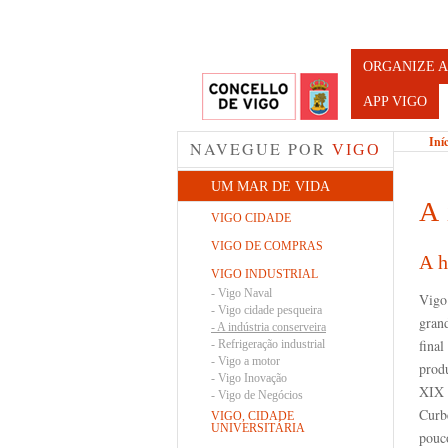
Turismo d
ORGANIZE A
APP VIGO
Iní
NAVEGUE POR
VIGO
UM MAR DE VIDA
A 
VIGO CIDADE
VIGO DE COMPRAS
A h
VIGO INDUSTRIAL
-
Vigo Naval
Vigo
-
Vigo cidade pesqueira
grand
-
A indústria conserveira
final
-
Refrigeração industrial
-
Vigo a motor
prod
-
Vigo Inovação
XIX 
-
Vigo de Negócios
Curb
VIGO, CIDADE
UNIVERSITÁRIA
pouc