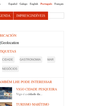
Español
Galego
English
Português
Français
O
Search this site
GENDA
IMPRESCINDÍVEIS
BICACIÓN
TIQUETAS
CIDADE
GASTRONOMIA
MAR
NEGÓCIOS
AMBÉM LHE PODE INTERESSAR
VIGO CIDADE PESQUEIRA
cidade da
Vigo é a
...
TURISMO MARÍTIMO