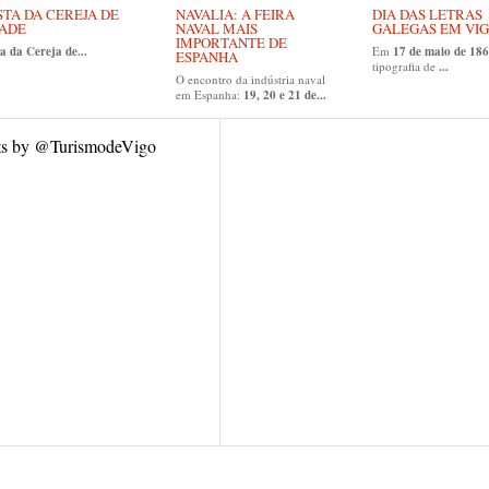
STA DA CEREJA DE
NAVALIA: A FEIRA
DIA DAS LETRAS
ADE
NAVAL MAIS
GALEGAS EM VI
IMPORTANTE DE
a da Cereja de...
Em
17 de maio de 186
ESPANHA
tipografia de
...
O encontro da indústria naval
em Espanha:
19, 20 e 21 de...
ts by @TurismodeVigo