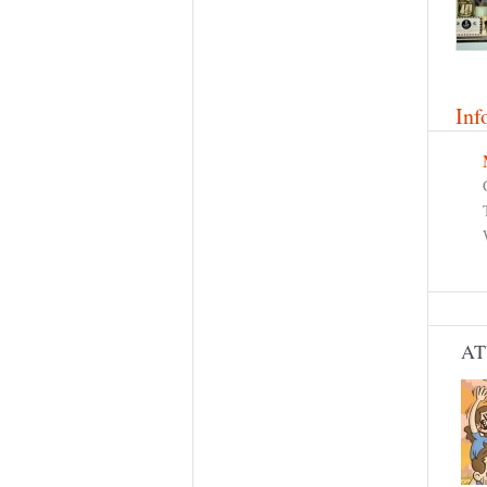
Inf
AT