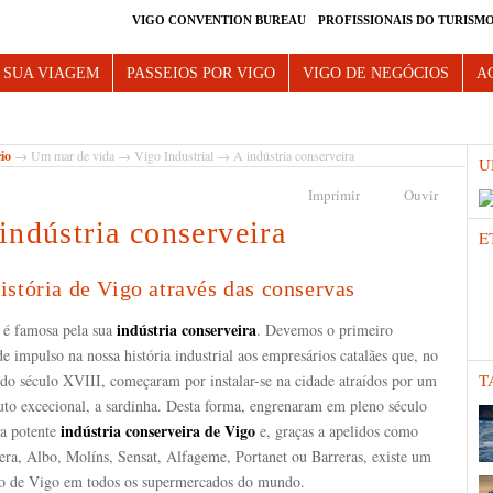
VIGO CONVENTION BUREAU
PROFISSIONAIS DO TURISM
e Vigo
 SUA VIAGEM
PASSEIOS POR VIGO
VIGO DE NEGÓCIOS
A
cio
→
Um mar de vida
→
Vigo Industrial
→ A indústria conserveira
U
Imprimir
Ouvir
indústria conserveira
E
istória de Vigo através das conservas
indústria conserveira
 é famosa pela sua
. Devemos o primeiro
e impulso na nossa história industrial aos empresários catalães que, no
T
 do século XVIII, começaram por instalar-se na cidade atraídos por um
uto excecional, a sardinha. Desta forma, engrenaram em pleno século
indústria conserveira de Vigo
a potente
e, graças a apelidos como
era, Albo, Molíns, Sensat, Alfageme, Portanet ou Barreras, existe um
o de Vigo em todos os supermercados do mundo.