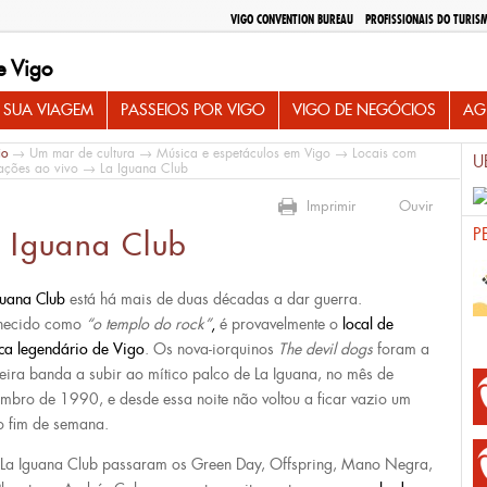
VIGO CONVENTION BUREAU
PROFISSIONAIS DO TURIS
e Vigo
 SUA VIAGEM
PASSEIOS POR VIGO
VIGO DE NEGÓCIOS
AG
io
→
Um mar de cultura
→
Música e espetáculos em Vigo
→
Locais com
U
ações ao vivo
→ La Iguana Club
Imprimir
Ouvir
P
 Iguana Club
guana Club
está há mais de duas décadas a dar guerra.
hecido como
“o templo do rock”
,
é provavelmente o
local de
ca legendário de Vigo
. Os nova-iorquinos
The devil dogs
foram a
eira banda a subir ao mítico palco de La Iguana, no mês de
mbro de 1990, e desde essa noite não voltou a ficar vazio um
o fim de semana.
 La Iguana Club passaram os Green Day, Offspring, Mano Negra,