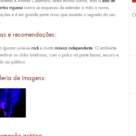
Planetas e Andrés Calamaro, entre muitos outros, mas a
sala de
ertos viguesa
nunca se esqueceu de estender a mão a novas
ações e é em grande parte nisso que assenta o segredo do seu
O
o.
cas e recomendações:
a Iguana ouve-se
rock
e muita
música independente
. O ambiente
lembrar os clubs londrinos, com o palco na parte baixa, escuro e
do ao público.
leria de Imagens:
ormação prática