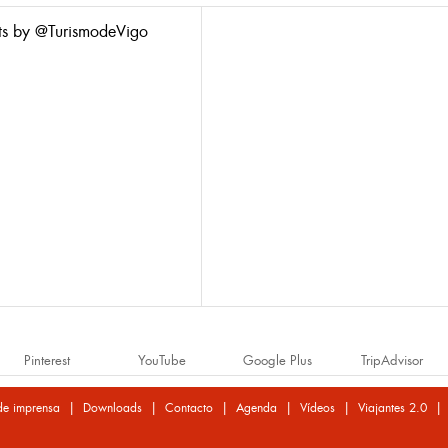
ts by @TurismodeVigo
Pinterest
YouTube
Google Plus
TripAdvisor
|
|
|
|
|
de imprensa
Downloads
Contacto
Agenda
Vídeos
Viajantes 2.0