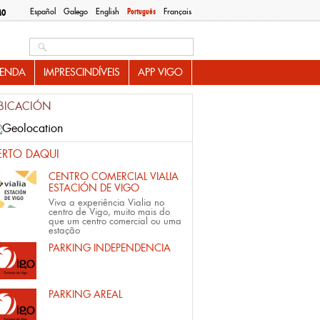
Español
Galego
English
Português
Français
MO
Search this site
ENDA
IMPRESCINDÍVEIS
APP VIGO
BICACIÓN
ERTO DAQUI
CENTRO COMERCIAL VIALIA
ESTACIÓN DE VIGO
Viva a experiência Vialia no
centro de Vigo, muito mais do
que um centro comercial ou uma
estação
PARKING INDEPENDENCIA
PARKING AREAL