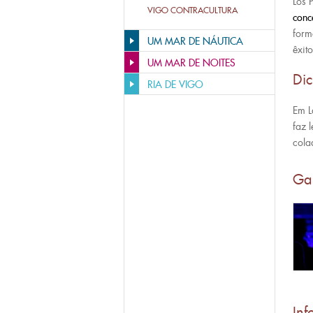
Los 
VIGO CONTRACULTURA
conc
form
UM MAR DE NÁUTICA
êxit
UM MAR DE NOITES
Di
RIA DE VIGO
Em L
faz 
cola
Ga
Inf