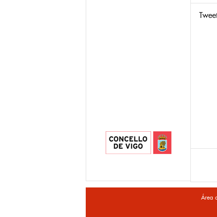
Twee
Área 