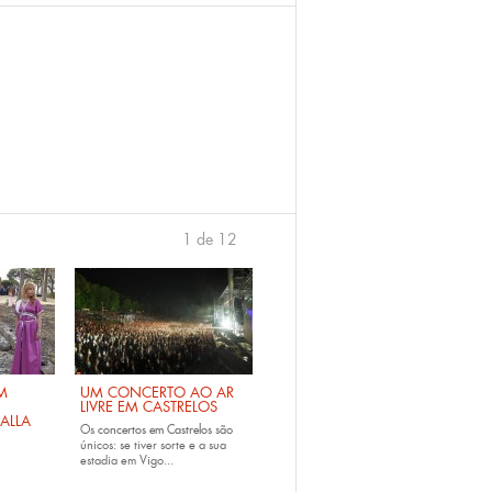
1 de 12
›
M
UM CONCERTO AO AR
LIVRE EM CASTRELOS
ALLA
Os
concertos em Castrelos
são
únicos: se tiver sorte e a sua
estadia em Vigo...