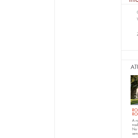
AT
RO
RO
A r
trad
Na 
sem