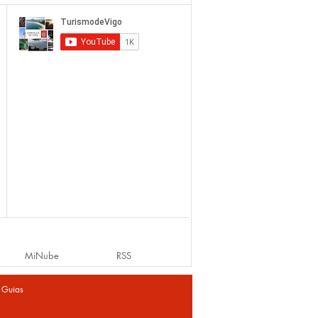
MiNube
RSS
|
Guias