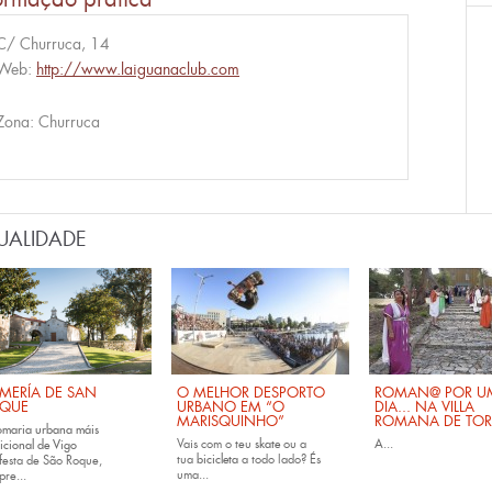
C/ Churruca, 14
Web:
http://www.laiguanaclub.com
Zona: Churruca
UALIDADE
MERÍA DE SAN
O MELHOR DESPORTO
ROMAN@ POR U
QUE
URBANO EM “O
DIA... NA VILLA
MARISQUINHO”
ROMANA DE TOR
omaria urbana máis
Vais com o teu
skate
ou a
A...
icional de Vigo
tua
bicicleta
a todo lado? És
festa de São Roque,
uma...
pre...