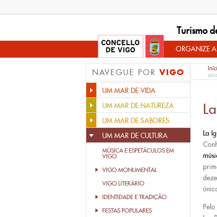
Turismo d
ORGANIZE A
Iníc
VIGO
NAVEGUE POR
atu
UM MAR DE VIDA
La
UM MAR DE NATUREZA
UM MAR DE SABORES
La I
UM MAR DE CULTURA
Con
MÚSICA E ESPETÁCULOS EM
músi
VIGO
prim
VIGO MONUMENTAL
deze
VIGO LITERÁRIO
únic
IDENTIDADE E TRADIÇÂO
Pelo
FESTAS POPULARES