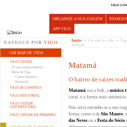
VIGO CON
Turismo de Vigo
ORGANIZE A SUA VIAGEM
PASSEIO
APP VIGO
Início
→
Um mar de vida
→
Vig
NAVEGUE POR
VIGO
Matamá
UM MAR DE VIDA
VIGO CIDADE
Matamá
-
10 ruas imprescindíveis
-
Baixa de Vigo
·
Centro Histórico
O bairro de raízes trad
·
Ensanche
VIGO DE COMPRAS
Matamá
música t
soa a folk, a
coral, e a forma mais autêntica 
VIGO INDUSTRIAL
VIGO, CIDADE
Não seria estranho se a sua vi
UNIVERSITÁRIA
São Mauro
festas, como a de
, 
VIGO, CIDADE DE PRIMEIRA
das Neves
Festa do Sócio
ou a
diferentes grupos musicais e g