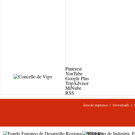
Pinterest
YouTube
Google Plus
TripAdvisor
MiNube
RSS
|
|
Área de imprensa
Downloads