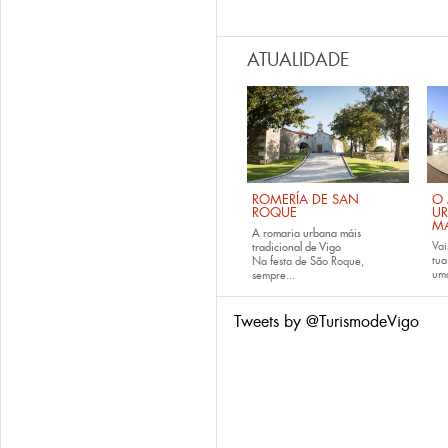
ATUALIDADE
ROMERÍA DE SAN
O 
ROQUE
U
M
A romaria urbana máis
Vai
tradicional de Vigo
tu
Na festa de São Roque,
uma
sempre...
Tweets by @TurismodeVigo