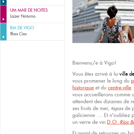
UM MAR DE NOITES
Lazer Noturno
RIA DE VIGO
Ilhas Cíes
Bienvenu/e à Vigo!
Vous êtes arrivé à la
ville d
vous promener le long du
p
historique
et du
centre-ville
.
vous accueillerons comme un
attendent des dizaines de r
ses fruits de mer,
tapas
de p
galicienne .... Et n'oublie
un verre de vin
D.O.
Rías B
Et avant de retourner au b