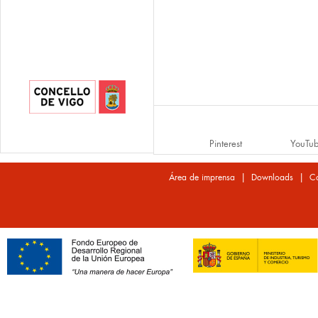
Pinterest
YouTu
|
|
Área de imprensa
Downloads
Co