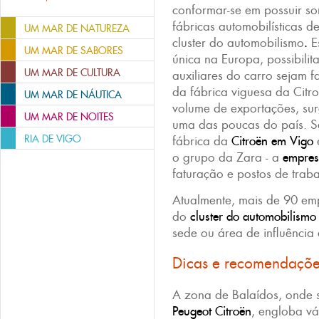
conformar-se em possuir s
fábricas automobilísticas 
UM MAR DE NATUREZA
cluster do automobilismo
.
Es
UM MAR DE SABORES
única na Europa, possibilit
UM MAR DE CULTURA
auxiliares do carro sejam 
da fábrica viguesa da Citro
UM MAR DE NÁUTICA
volume de exportações, su
UM MAR DE NOITES
uma das poucas do país. Se
RIA DE VIGO
fábrica da
Citroën
em Vigo
é
o grupo da Zara - a
empres
faturação e postos de trab
Atualmente, mais de 90 em
do
cluster do automobilismo
sede ou área de influência
Dicas e recomendaçõ
A zona de Balaídos, onde s
Peugeot Citroën
, engloba vá