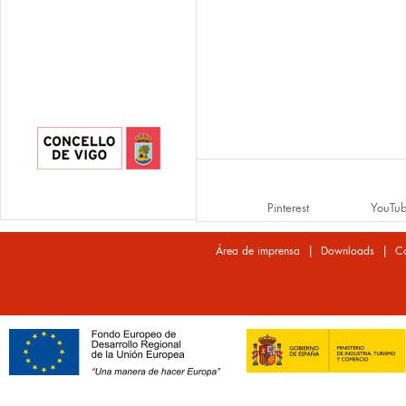
Pinterest
YouTu
|
|
Área de imprensa
Downloads
Co