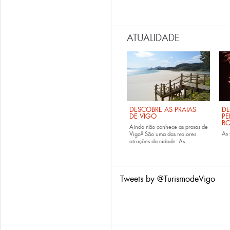
ATUALIDADE
DESCOBRE AS PRAIAS
DE
DE VIGO
PE
B
Ainda não conhece as
praias de
As
Vigo
? São uma das maiores
atrações da cidade. As...
Tweets by @TurismodeVigo