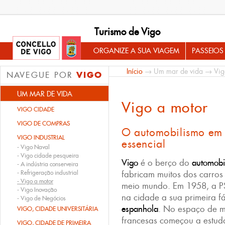
Turismo de Vigo
ORGANIZE A SUA VIAGEM
PASSEIOS
Início
→
Um mar de vida
→
Vig
VIGO
NAVEGUE POR
UM MAR DE VIDA
Vigo a motor
VIGO CIDADE
VIGO DE COMPRAS
O automobilismo em 
VIGO INDUSTRIAL
essencial
-
Vigo Naval
-
Vigo cidade pesqueira
Vigo
é o berço do
automobi
-
A indústria conserveira
-
Refrigeração industrial
fabricam muitos dos carros
-
Vigo a motor
meio mundo. Em 1958, a PS
-
Vigo Inovação
na cidade a sua primeira f
-
Vigo de Negócios
espanhola
. No espaço de m
VIGO, CIDADE UNIVERSITÁRIA
francesas começou a estuda
VIGO, CIDADE DE PRIMEIRA