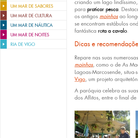
criando um lago lindíssimo,
UM MAR DE SABORES
para
praticar pesca
. Destac
UM MAR DE CULTURA
os antigos
moinhos
ao long
se encontram estábulos on
UM MAR DE NÁUTICA
fantástica
rota a cavalo
.
UM MAR DE NOITES
Dicas e recomendaçõ
RIA DE VIGO
Repare nas suas numerosas 
moinhos
, como o de As Ma
Lagoas-Marcosende, situa-
Vigo
, um projeto arquitetón
A paróquia celebra as suas
dos Aflitos, entre o final d