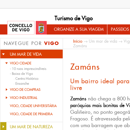
Turismo de Vigo
ORGANIZE A SUA VIAGEM
PASSEIOS
Início
→
Um mar de vida
→
Vig
VIGO
NAVEGUE POR
Zamáns
UM MAR DE VIDA
VIGO CIDADE
Zamáns
-
10 ruas imprescindíveis
-
Baixa de Vigo
·
Centro Histórico
Um bairro ideal para
·
Ensanche
livre
VIGO DE COMPRAS
VIGO INDUSTRIAL
Zamáns
não chega a 800 ha
paróquias mais bonitas de V
VIGO, CIDADE UNIVERSITÁRIA
Galiñeiro, no ponto geográ
VIGO, CIDADE DE PRIMEIRA
Fragoso. É atravessada pel
com uma barragem que abas
UM MAR DE NATUREZA