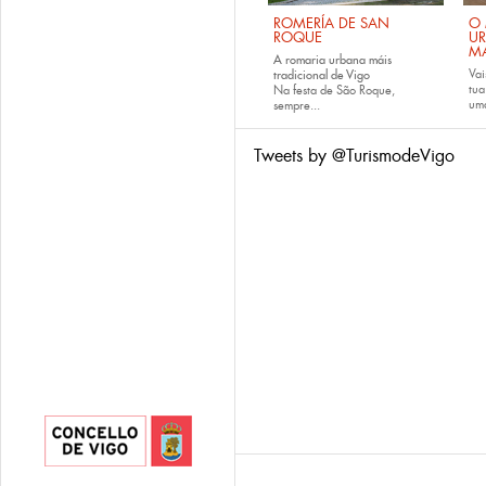
ROMERÍA DE SAN
O 
ROQUE
U
M
A romaria urbana máis
Vai
tradicional de Vigo
tu
Na festa de São Roque,
uma
sempre...
Tweets by @TurismodeVigo