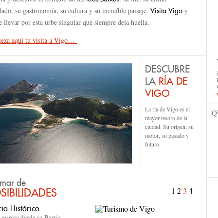
ado, su gastronomía, su cultura y su increíble paisaje.
y
Visita Vigo
e llevar por esta urbe singular que siempre deja huella.
eza aquí tu visita a Vigo…
DESCUBRE
LA
RÍA DE
VIGO
La ría de Vigo es el
Q
mayor tesoro de la
ciudad. Su origen, su
motor, su pasado y
futuro.
mar de
1
2
3
4
SIBILIDADES
Vigo de compras
Ir de compras por Vigo es una