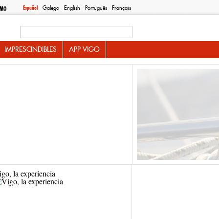
Español
Galego
English
Português
Français
SMO
Search this site
IMPRESCINDIBLES
APP VIGO
go, la experiencia