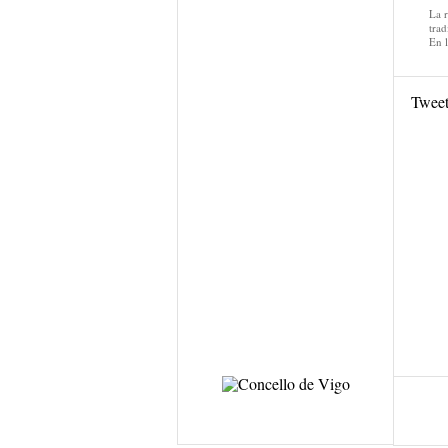
La 
trad
En 
Twee