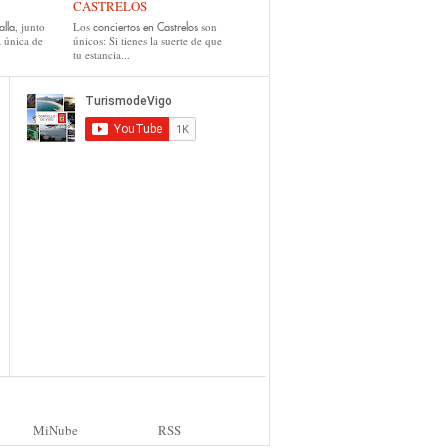
CASTRELOS
, junto
Los
son
alla
conciertos en Castrelos
a única de
únicos: Si tienes la suerte de que
tu estancia...
MiNube
RSS