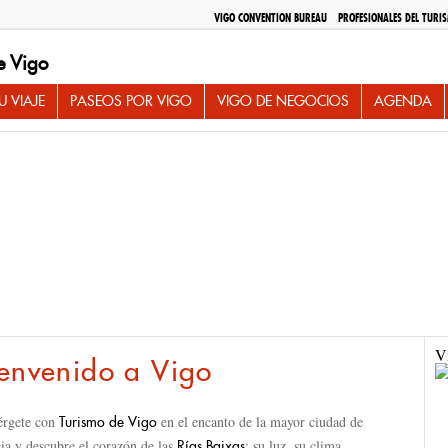
VIGO CONVENTION BUREAU
PROFESIONALES DEL TURI
e Vigo
 VIAJE
PASEOS POR VIGO
VIGO DE NEGOCIOS
AGENDA
PLAYAS DE VIGO
Vi
envenido a Vigo
rgete con
en el encanto de la mayor ciudad de
Turismo de Vigo
ia y descubre el corazón de las
: su luz, su clima
Rías Baixas