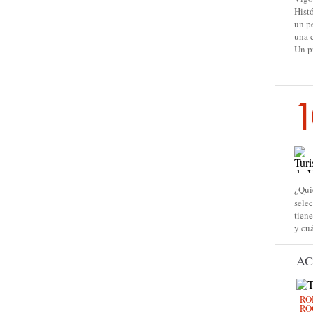
Histórico, su carismática zona vie
un pequeño pueblo en medio de
una ciudad industrial y bulliciosa
Un proceso de...
1
¿Qui
sele
tiene
y cuá
AC
RO
RO