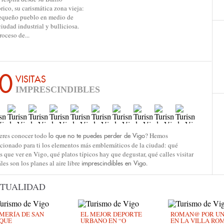
ja:
propuesta perfecta para llevarte a
casa algún recuerdo de la ciudad. 
.
invitamos a salir un día de
shopping por Vigo...
0
VISITAS
IMPRESCINDIBLES
eres conocer todo
? Hemos
lo que no te puedes perder de Vigo
ccionado para ti los elementos más emblemáticos de la ciudad: qué
s que ver en Vigo, qué platos típicos hay que degustar, qué calles visitar
les son los planes al aire libre
.
imprescindibles en Vigo
TUALIDAD
MERÍA DE SAN
EL MEJOR DEPORTE
ROMAN@ POR UN D
QUE
URBANO EN “O
EN LA VILLA RO