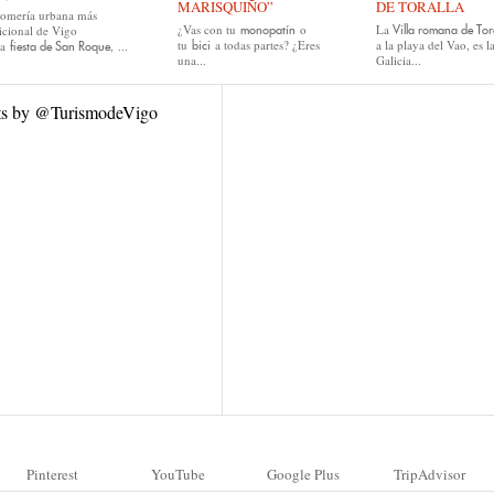
MARISQUIÑO”
DE TORALLA
romería urbana más
¿Vas con tu
o
La
icional de Vigo
monopatín
Villa romana de Tor
tu
a todas partes? ¿Eres
a la playa del Vao, es l
la
, ...
bici
fiesta de San Roque
una...
Galicia...
ts by @TurismodeVigo
Pinterest
YouTube
Google Plus
TripAdvisor