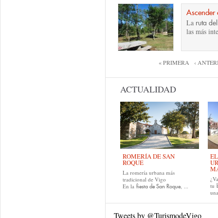
Ascender 
La
ruta de
las más inte
Páginas
« PRIMERA
‹ ANTER
ACTUALIDAD
ROMERÍA DE SAN
EL
ROQUE
UR
MA
La romería urbana más
¿Va
tradicional de Vigo
tu
En la
, ...
fiesta de San Roque
una
Tweets by @TurismodeVigo