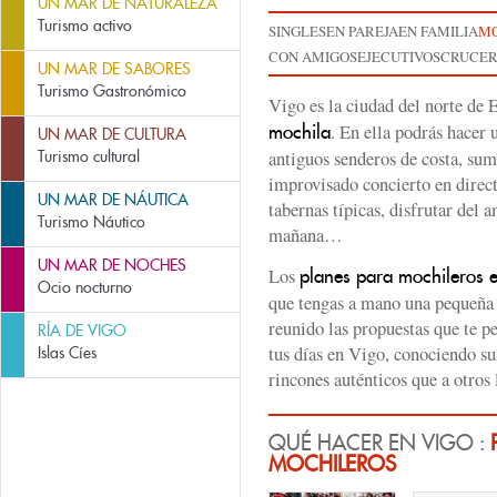
UN MAR DE NATURALEZA
Turismo activo
SINGLES
EN PAREJA
EN FAMILIA
MO
CON AMIGOS
EJECUTIVOS
CRUCER
UN MAR DE SABORES
Turismo Gastronómico
Vigo es la ciudad del norte de 
. En ella podrás hacer 
mochila
UN MAR DE CULTURA
antiguos senderos de costa, sume
Turismo cultural
improvisado concierto en direct
UN MAR DE NÁUTICA
tabernas típicas, disfrutar del 
Turismo Náutico
mañana…
UN MAR DE NOCHES
Los
planes para mochileros 
Ocio nocturno
que tengas a mano una pequeña 
reunido las propuestas que te 
RÍA DE VIGO
tus días en Vigo, conociendo s
Islas Cíes
rincones auténticos que a otros 
QUÉ HACER EN VIGO :
MOCHILEROS