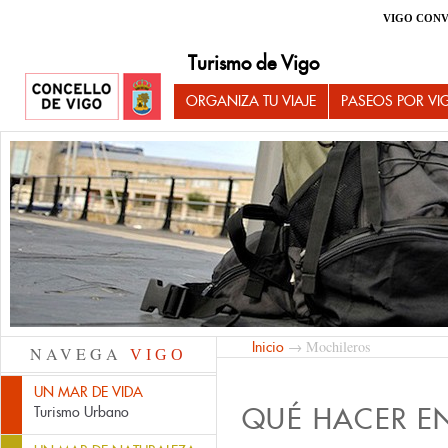
VIGO CONV
Turismo de Vigo
ORGANIZA TU VIAJE
PASEOS POR VI
→ Mochileros
Inicio
NAVEGA
VIGO
UN MAR DE VIDA
QUÉ HACER E
Turismo Urbano