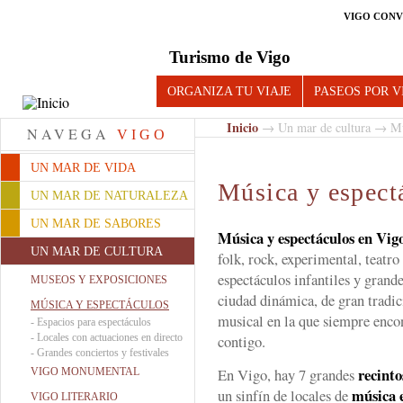
VIGO CONV
Turismo de Vigo
ORGANIZA TU VIAJE
PASEOS POR V
Inicio
→
Un mar de cultura
→ Mús
NAVEGA
VIGO
UN MAR DE VIDA
Música y espect
UN MAR DE NATURALEZA
UN MAR DE SABORES
Música y espectáculos en Vig
UN MAR DE CULTURA
folk, rock, experimental, teatro 
espectáculos infantiles y gran
MUSEOS Y EXPOSICIONES
ciudad dinámica, de gran tradici
MÚSICA Y ESPECTÁCULOS
musical en la que siempre enco
-
Espacios para espectáculos
-
Locales con actuaciones en directo
contigo.
-
Grandes conciertos y festivales
recinto
En Vigo, hay 7 grandes
VIGO MONUMENTAL
música e
un sinfín de locales de
VIGO LITERARIO