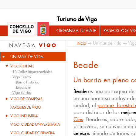
Turismo de Vigo
ORGANIZA TU VIAJE
PASEOS POR VI
Inicio
→
Un mar de vida
→
Vig
VIGO
NAVEGA
UN MAR DE VIDA
Beade
VIGO CIUDAD
-
10 Calles Imprescindibles
-
Vigo Centro
Un barrio en pleno c
·
Barrio Histórico
·
Ensanche
Beade
es una parroquia de 
-
Vigo Barrios
en una hermosa atalaya des
VIGO DE COMPRAS
ciudad, el
parque forestal
PARQUES DE VIGO
para disfrutar de las
mejore
VIGO INDUSTRIAL
Cíes
. Beade es, sobre todo
VIGO, CIUDAD UNIVERSITARIA
primavera, se convierte en e
cerezos
tiñendo de tonos ro
VIGO, CIUDAD DE PRIMERA