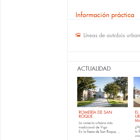
Información práctica
Líneas de autobús urba
ACTUALIDAD
ROMERÍA DE SAN
EL
ROQUE
U
M
La romería urbana más
¿Va
tradicional de Vigo
tu
En la
fiesta de San Roque
, ...
una