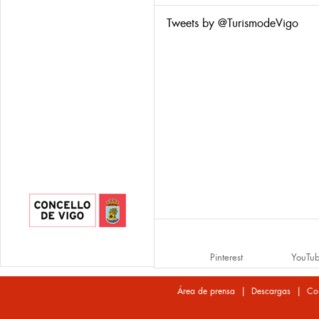
Tweets by @TurismodeVigo
Pinterest
YouTu
|
|
Área de prensa
Descargas
Co