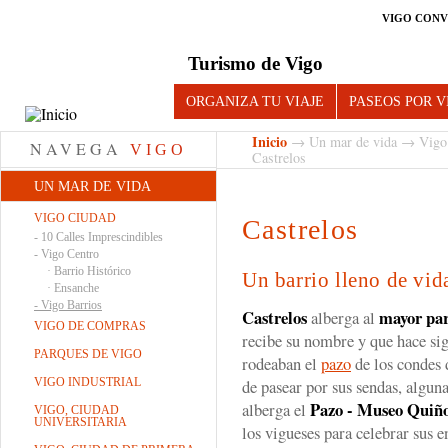
VIGO CONV
Turismo de Vigo
ORGANIZA TU VIAJE
PASEOS POR V
Inicio
→
Un mar de vida
→
Vigo
NAVEGA
VIGO
Castrelos
UN MAR DE VIDA
VIGO CIUDAD
Castrelos
-
10 Calles Imprescindibles
-
Vigo Centro
·
Barrio Histórico
Un barrio lleno de vida
·
Ensanche
-
Vigo Barrios
Castrelos
mayor pa
alberga al
VIGO DE COMPRAS
recibe su nombre y que hace sig
PARQUES DE VIGO
rodeaban el
pazo
de los condes 
VIGO INDUSTRIAL
de pasear por sus sendas, alguna
Pazo - Museo Quiño
alberga el
VIGO, CIUDAD
UNIVERSITARIA
los vigueses para celebrar sus e