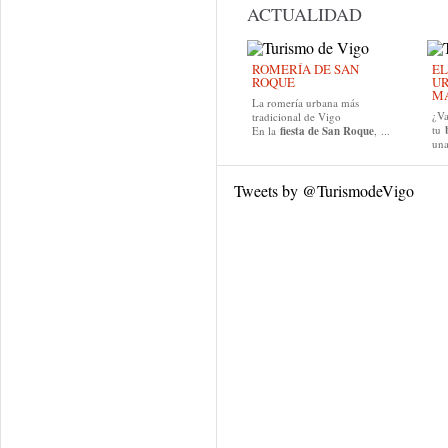
ACTUALIDAD
ROMERÍA DE SAN
EL
ROQUE
UR
MA
La romería urbana más
¿Va
tradicional de Vigo
tu
En la
fiesta de San Roque
, ...
una
Tweets by @TurismodeVigo