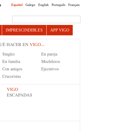
Español
Galego
English
Português
Français
O
Search this site
IMPRESCINDIBLES
APP VIGO
UÉ HACER EN
VIGO...
Singles
En pareja
En familia
Mochileros
Con amigos
Ejecutivos
Cruceristas
VIGO
ESCAPADAS