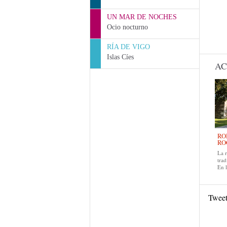
UN MAR DE NOCHES
Ocio nocturno
RÍA DE VIGO
Islas Cíes
AC
RO
RO
La 
trad
En 
Twee