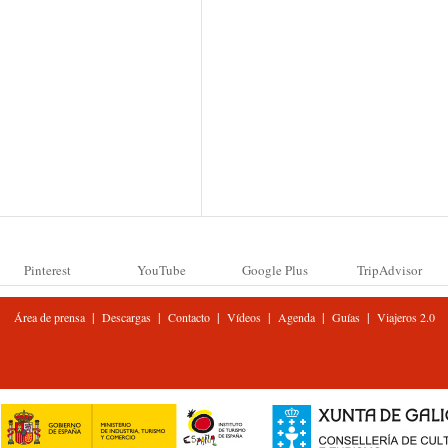
Pinterest
YouTube
Google Plus
TripAdvisor
|
|
|
|
|
|
Área de prensa
Descargas
Contacto
Vídeos
Agenda
Guías
Viajeros 2.0