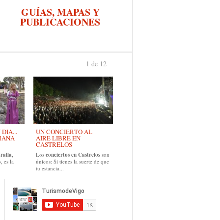
GUÍAS, MAPAS Y
PUBLICACIONES
1 de 12
›
IA...
UN CONCIERTO AL
MANA
AIRE LIBRE EN
CASTRELOS
ralla
,
Los
conciertos en Castrelos
son
, es la
únicos: Si tienes la suerte de que
tu estancia...