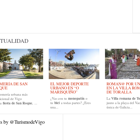
TUALIDAD
MERÍA DE SAN
EL MEJOR DEPORTE
ROMAN@ POR UN D
QUE
URBANO EN “O
EN LA VILLA RO
MARISQUIÑO”
DE TORALLA
romería urbana más
¿Vas con tu
monopatín
o
La
Villa romana de To
icional de Vigo
tu
bici
a todas partes? ¿Eres
junto a la playa del Vao
la
fiesta de San Roque
, ...
una...
única de Galicia...
ts by @TurismodeVigo