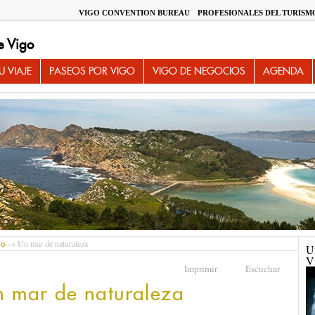
VIGO CONVENTION BUREAU
PROFESIONALES DEL TURISM
e Vigo
 VIAJE
PASEOS POR VIGO
VIGO DE NEGOCIOS
AGENDA
→ Un mar de naturaleza
io
U
V
Imprimir
Escuchar
n mar de naturaleza