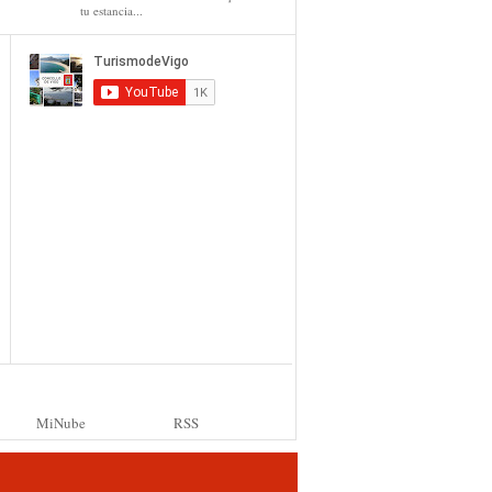
tu estancia...
MiNube
RSS