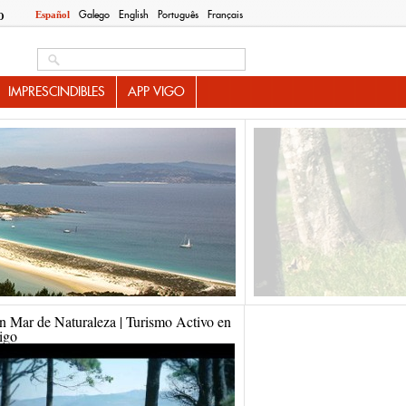
Galego
English
Português
Français
Español
O
Search this site
IMPRESCINDIBLES
APP VIGO
n Mar de Naturaleza | Turismo Activo en
igo