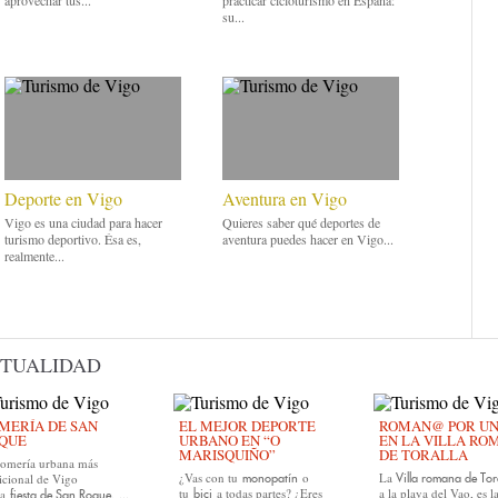
aprovechar tus...
practicar cicloturismo en España:
su...
Deporte en Vigo
Aventura en Vigo
Vigo es una ciudad para hacer
Quieres saber qué deportes de
turismo deportivo. Ésa es,
aventura puedes hacer en Vigo...
realmente...
TUALIDAD
MERÍA DE SAN
EL MEJOR DEPORTE
ROMAN@ POR UN D
QUE
URBANO EN “O
EN LA VILLA RO
MARISQUIÑO”
DE TORALLA
romería urbana más
¿Vas con tu
o
La
icional de Vigo
monopatín
Villa romana de Tor
tu
a todas partes? ¿Eres
a la playa del Vao, es l
la
, ...
bici
fiesta de San Roque