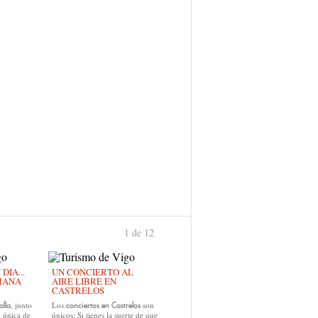
1 de 12
›
IA...
UN CONCIERTO AL
MANA
AIRE LIBRE EN
CASTRELOS
, junto
Los
son
alla
conciertos en Castrelos
a única de
únicos: Si tienes la suerte de que