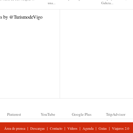
una...
Galicia...
ts by @TurismodeVigo
Pinterest
YouTube
Google Plus
TripAdvisor
|
|
|
|
|
|
Área de prensa
Descargas
Contacto
Vídeos
Agenda
Guías
Viajeros 2.0