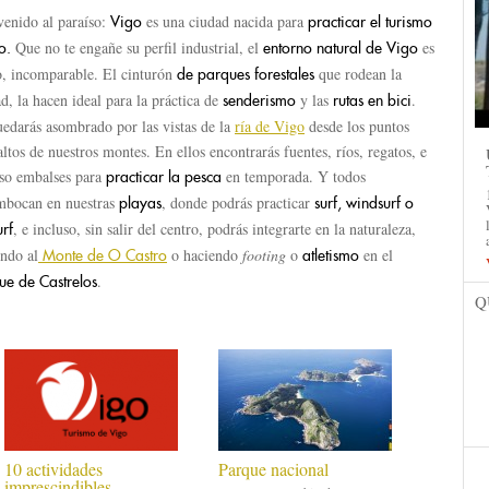
venido al paraíso:
es una ciudad nacida para
Vigo
practicar el turismo
Que no te engañe su perfil industrial, el
es
o.
entorno natural de Vigo
o, incomparable. El cinturón
que rodean la
de parques forestales
d, la hacen ideal para la práctica de
y las
.
senderismo
rutas en bici
uedarás asombrado por las vistas de la
ría de Vigo
desde los puntos
ltos de nuestros montes. En ellos encontrarás fuentes, ríos, regatos, e
uso embalses para
en temporada. Y todos
practicar la pesca
mbocan en nuestras
, donde podrás practicar
playas
surf, windsurf o
, e incluso, sin salir del centro, podrás integrarte en la naturaleza,
urf
endo al
o haciendo
footing
o
en el
Monte de O Castro
atletismo
.
ue de Castrelos
Q
10 actividades
Parque nacional
imprescindibles