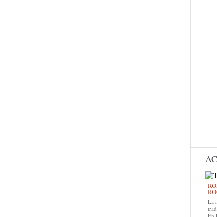
AC
RO
RO
La 
trad
En 