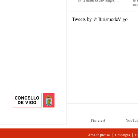
tu
En la
, ...
fiesta de San Roque
una
Tweets by @TurismodeVigo
Pinterest
YouTu
|
|
Área de prensa
Descargas
C