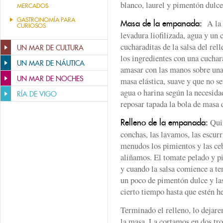
blanco, laurel y pimentón dulce
MERCADOS
GASTRONOMÍA PARA
A la h
Masa de la empanada:
CURIOSOS
levadura liofilizada, agua y un 
cucharaditas de la salsa del rel
UN MAR DE CULTURA
los ingredientes con una cucha
UN MAR DE NÁUTICA
amasar con las manos sobre una 
UN MAR DE NOCHES
masa elástica, suave y que no s
agua o harina según la necesida
RÍA DE VIGO
reposar tapada la bola de masa
Quit
Relleno de la empanada:
conchas, las lavamos, las escu
menudos los pimientos y las ceb
aliñamos. El tomate pelado y p
y cuando la salsa comience a t
un poco de pimentón dulce y la
cierto tiempo hasta que estén h
Terminado el relleno, lo dejar
la masa. La cortamos en dos troz