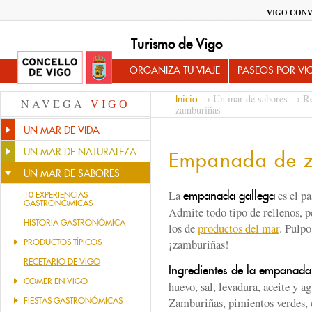
VIGO CONV
Turismo de Vigo
ORGANIZA TU VIAJE
PASEOS POR VI
→
Un mar de sabores
→
Re
Inicio
NAVEGA
VIGO
zamburiñas
UN MAR DE VIDA
UN MAR DE NATURALEZA
Empanada de z
UN MAR DE SABORES
La
es el pa
empanada gallega
10 EXPERIENCIAS
GASTRONÓMICAS
Admite todo tipo de rellenos, 
HISTORIA GASTRONÓMICA
los de
productos del mar
. Pulpo
¡zamburiñas!
PRODUCTOS TÍPICOS
RECETARIO DE VIGO
Ingredientes de la empanada
COMER EN VIGO
huevo, sal, levadura, aceite y 
Zamburiñas, pimientos verdes, c
FIESTAS GASTRONÓMICAS