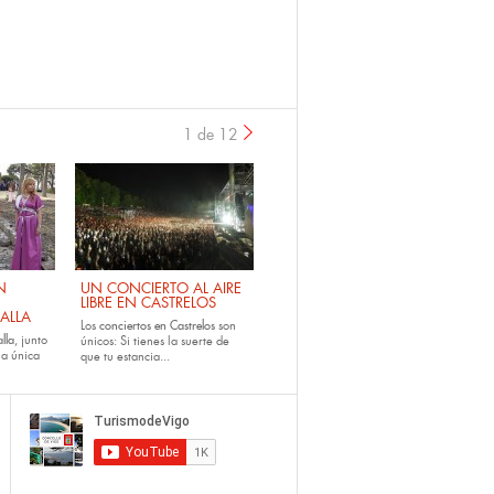
1 de 12
›
N
UN CONCIERTO AL AIRE
LIBRE EN CASTRELOS
ALLA
Los
conciertos en Castrelos
son
lla
, junto
únicos: Si tienes la suerte de
la única
que tu estancia...