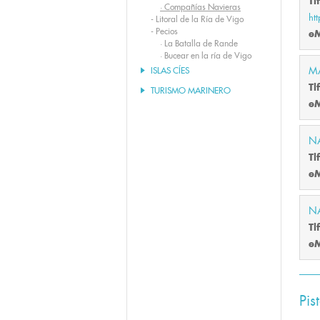
Tl
·
Compañías Navieras
ht
-
Litoral de la Ría de Vigo
-
Pecios
eM
·
La Batalla de Rande
·
Bucear en la ría de Vigo
M
ISLAS CÍES
Tl
TURISMO MARINERO
eM
NA
Tl
eM
N
Tl
eM
Pis