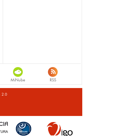
MiNube
RSS
s 2.0