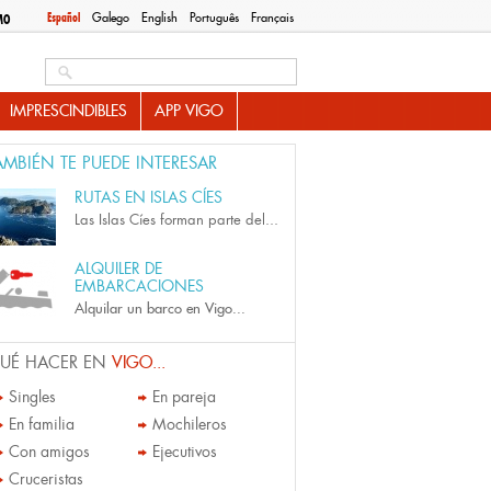
Español
Galego
English
Português
Français
MO
Search this site
IMPRESCINDIBLES
APP VIGO
AMBIÉN TE PUEDE INTERESAR
RUTAS EN ISLAS CÍES
Las Islas Cíes forman parte del...
ALQUILER DE
EMBARCACIONES
Alquilar un barco en Vigo...
UÉ HACER EN
VIGO...
Singles
En pareja
En familia
Mochileros
Con amigos
Ejecutivos
Cruceristas