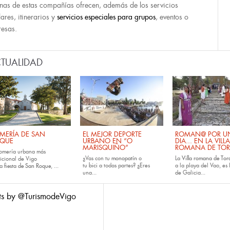
nas de estas compañías ofrecen, además de los servicios
lares, itinerarios y
servicios especiales para grupos
, eventos o
esas.
TUALIDAD
MERÍA DE SAN
EL MEJOR DEPORTE
ROMAN@ POR U
QUE
URBANO EN “O
DIA... EN LA VILLA
MARISQUIÑO”
ROMANA DE TOR
romería urbana más
¿Vas con tu
monopatín
o
La
Villa romana de Tora
dicional de Vigo
tu
bici
a todas partes? ¿Eres
a la playa del Vao, es 
la
fiesta de San Roque
, ...
una...
de Galicia...
ts by @TurismodeVigo