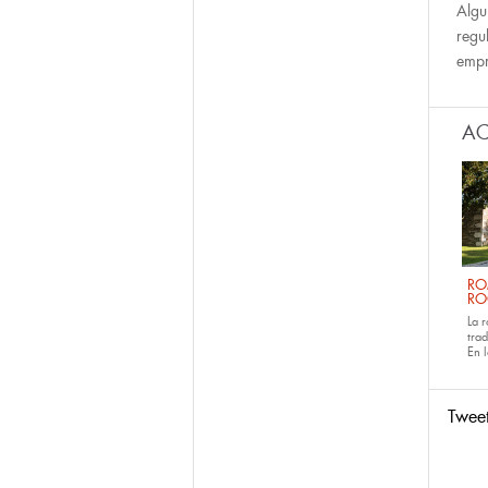
Algu
regu
empr
AC
RO
RO
La 
tra
En 
Twee