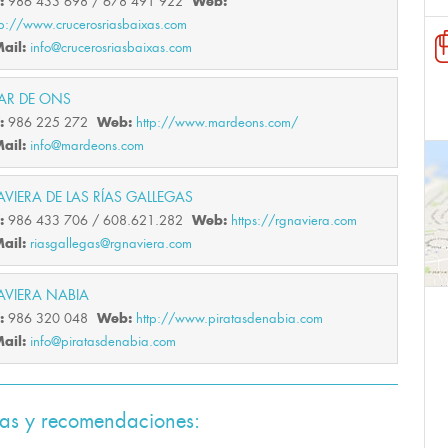
f:
Web:
986 433 698 / 678 491 922
tp://www.crucerosriasbaixas.com
ail:
info@crucerosriasbaixas.com
AR DE ONS
f:
Web:
986 225 272
http://www.mardeons.com/
ail:
info@mardeons.com
VIERA DE LAS RÍAS GALLEGAS
f:
Web:
986 433 706 / 608.621.282
https://rgnaviera.com
ail:
riasgallegas@rgnaviera.com
AVIERA NABIA
f:
Web:
986 320 048
http://www.piratasdenabia.com
ail:
info@piratasdenabia.com
tas y recomendaciones: