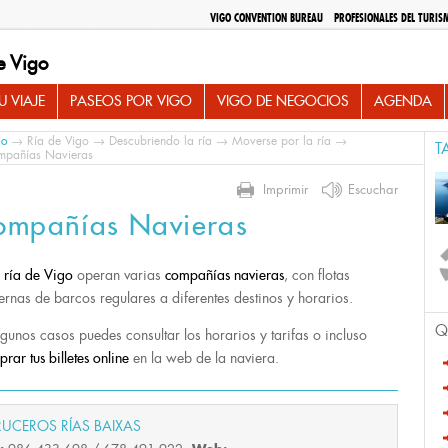
VIGO CONVENTION BUREAU
PROFESIONALES DEL TURIS
e Vigo
 VIAJE
PASEOS POR VIGO
VIGO DE NEGOCIOS
AGENDA
io
→
Ría de Vigo
→
Descubriendo la ría
→
Moverse por la ría
→
T
pañías Navieras
Imprimir
Escuchar
ompañías Navieras
a
ría de Vigo
operan varias
compañías navieras
, con flotas
rnas de barcos regulares a diferentes destinos y horarios.
Q
lgunos casos puedes consultar los horarios y tarifas o incluso
rar tus billetes online
en la web de la naviera.
UCEROS RÍAS BAIXAS