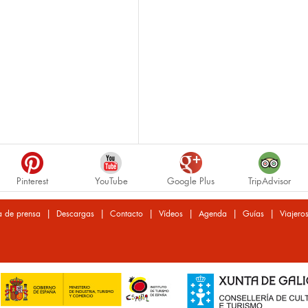
Pinterest
YouTube
Google Plus
TripAdvisor
|
|
|
|
|
|
a de prensa
Descargas
Contacto
Vídeos
Agenda
Guías
Viajero