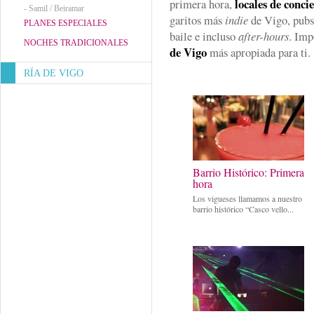
locales de conci
primera hora,
-
Samil / Beiramar
garitos más
indie
de Vigo, pubs
PLANES ESPECIALES
baile e incluso
after-hours
. Imp
NOCHES TRADICIONALES
de Vigo
más apropiada para ti.
RÍA DE VIGO
Barrio Histórico: Primera
hora
Los vigueses llamamos a nuestro
barrio histórico “Casco vello...