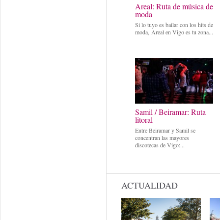
Areal: Ruta de música de
moda
Si lo tuyo es bailar con los hits de
moda, Areal en Vigo es tu zona...
Samil / Beiramar: Ruta
litoral
Entre Beiramar y Samil se
concentran las mayores
discotecas de Vigo:...
ACTUALIDAD