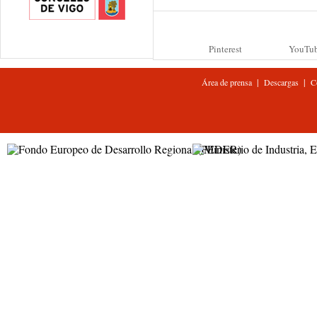
Pinterest
YouTu
|
|
Área de prensa
Descargas
C