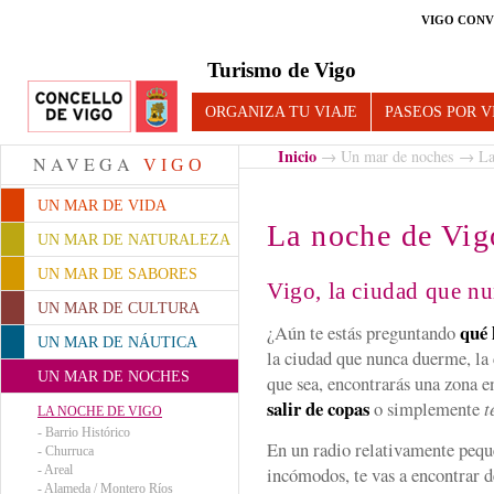
VIGO CONV
Turismo de Vigo
ORGANIZA TU VIAJE
PASEOS POR V
Inicio
→
Un mar de noches
→ La 
NAVEGA
VIGO
UN MAR DE VIDA
La noche de Vig
UN MAR DE NATURALEZA
UN MAR DE SABORES
Vigo, la ciudad que n
UN MAR DE CULTURA
qué 
¿Aún te estás preguntando
UN MAR DE NÁUTICA
la ciudad que nunca duerme, la
UN MAR DE NOCHES
que sea, encontrarás una zona en
salir de copas
o simplemente
t
LA NOCHE DE VIGO
-
Barrio Histórico
En un radio relativamente pequ
-
Churruca
-
Areal
incómodos, te vas a encontrar de
-
Alameda / Montero Ríos