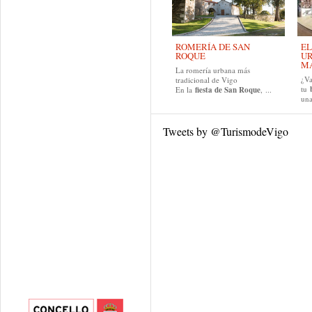
ROMERÍA DE SAN
EL
ROQUE
UR
MA
La romería urbana más
¿Va
tradicional de Vigo
tu
En la
fiesta de San Roque
, ...
una
Tweets by @TurismodeVigo