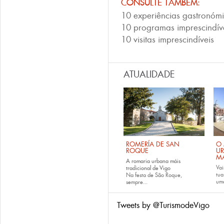
CONSULTE TAMBÉM:
10 experiências gastronómi
10 programas imprescindíve
10 visitas imprescindíveis
ATUALIDADE
ROMERÍA DE SAN
O 
ROQUE
U
M
A romaria urbana máis
Vai
tradicional de Vigo
tu
Na festa de São Roque,
uma
sempre...
Tweets by @TurismodeVigo