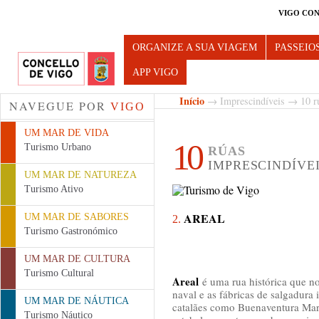
VIGO CON
Turismo de Vigo
ORGANIZE A SUA VIAGEM
PASSEIO
APP VIGO
Início
→
Imprescindíveis
→ 10 rú
NAVEGUE POR
VIGO
UM MAR DE VIDA
10
Turismo Urbano
RÚAS
IMPRESCINDÍVE
UM MAR DE NATUREZA
Turismo Ativo
AREAL
UM MAR DE SABORES
2.
Turismo Gastronómico
UM MAR DE CULTURA
Turismo Cultural
Areal
é uma rua histórica que no
naval e as fábricas de salgadura
UM MAR DE NÁUTICA
catalães como Buenaventura Marc
Turismo Náutico