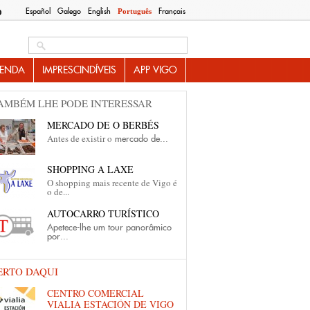
Español
Galego
English
Français
Português
O
Search this site
ENDA
IMPRESCINDÍVEIS
APP VIGO
AMBÉM LHE PODE INTERESSAR
MERCADO DE O BERBÉS
Antes de existir o
mercado de...
SHOPPING A LAXE
O shopping mais recente de Vigo é
o de...
AUTOCARRO TURÍSTICO
Apetece-lhe um tour panorâmico
por...
ERTO DAQUI
CENTRO COMERCIAL
VIALIA ESTACIÓN DE VIGO