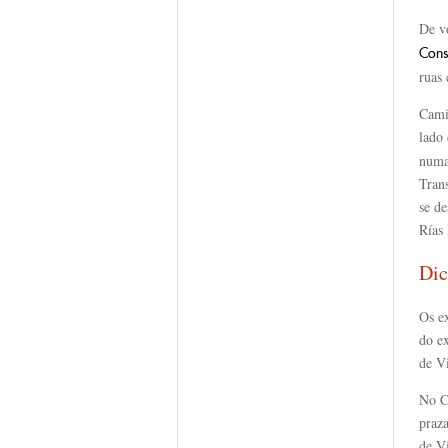
De vo
Cons
ruas 
Cami
lado
numa
Trans
se d
Rías 
Dic
Os e
do ex
de V
No C
praza
de V