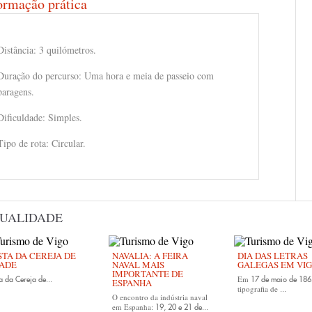
ormação prática
Distância: 3 quilómetros.
Duração do percurso: Uma hora e meia de passeio com
paragens.
Dificuldade: Simples.
Tipo de rota: Circular.
UALIDADE
STA DA CEREJA DE
NAVALIA: A FEIRA
DIA DAS LETRAS
ADE
NAVAL MAIS
GALEGAS EM VI
IMPORTANTE DE
Em
a da Cereja de...
17 de maio de 186
ESPANHA
tipografia de
...
O encontro da indústria naval
em Espanha:
19, 20 e 21 de...