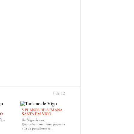
3 de 12
anterior
›
5 PLANOS DE SEMANA
GO
SANTA EM VIGO
a
3,
Um Vigo de mar:
Quer saber como uma pequena
vila de pescadores se...