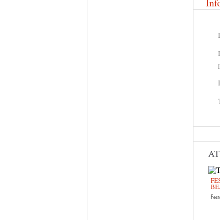
Inf
AT
FE
BE
Fest