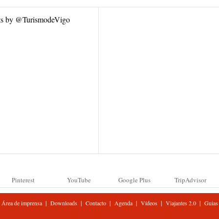
ts by @TurismodeVigo
Pinterest
YouTube
Google Plus
TripAdvisor
|
|
|
|
|
|
Área de imprensa
Downloads
Contacto
Agenda
Vídeos
Viajantes 2.0
Guias