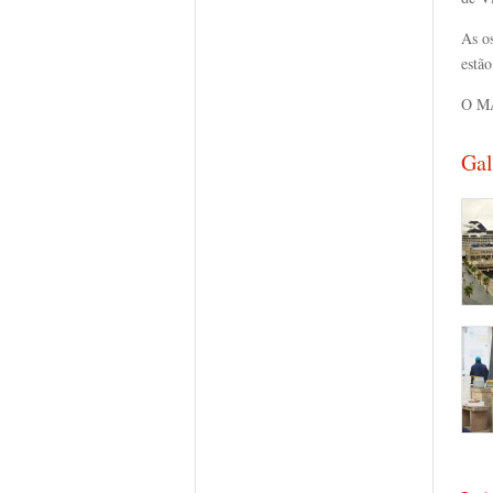
As o
estão
O MA
Gal