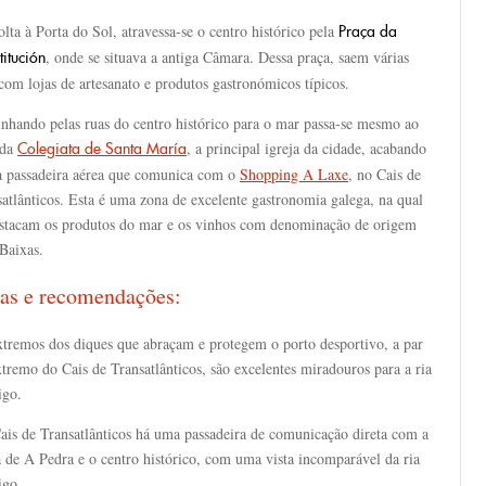
lta à Porta do Sol, atravessa-se o centro histórico pela
Praça da
, onde se situava a antiga Câmara. Dessa praça, saem várias
titución
com lojas de artesanato e produtos gastronómicos típicos.
nhando pelas ruas do centro histórico para o mar passa-se mesmo ao
 da
, a principal igreja da cidade, acabando
Colegiata de Santa María
 passadeira aérea que comunica com o
Shopping A Laxe
, no Cais de
atlânticos. Esta é uma zona de excelente gastronomia galega, na qual
estacam os produtos do mar e os vinhos com denominação de origem
Baixas.
as e recomendações:
xtremos dos diques que abraçam e protegem o porto desportivo, a par
tremo do Cais de Transatlânticos, são excelentes miradouros para a ria
igo.
ais de Transatlânticos há uma passadeira de comunicação direta com a
 de A Pedra e o centro histórico, com uma vista incomparável da ria
igo.