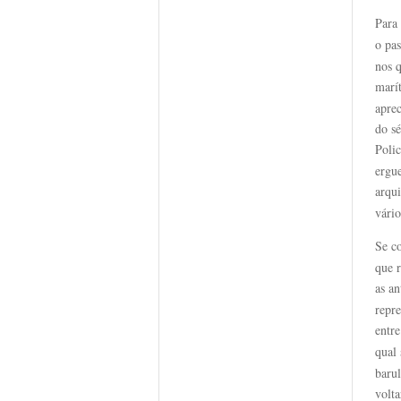
Para
o pa
nos q
marí
aprec
do s
Poli
ergue
arqu
vário
Se c
que r
as an
repr
entr
qual
barul
volta