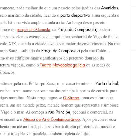
 começar, nada melhor do que um passeio pelos jardins das
,
Avenidas
sseio marítimo da cidade, ficando o
à sua esquerda e
porto desportivo
uais há uma vista ampla de toda a ria. Ao longo desse passeio
timo e do
parque da Alameda
, na
podem
Praça de Compostela,
iar-se excelentes exemplos da arquitetura senhorial de Vigo de finais
éculo XIX, quando a cidade teve o seu maior desenvolvimento. Na rua
carpo Sanz – subindo da
pela rua Colón –
Praça de Compostela
m-se os edifícios mais significativos do percurso dourado da
itetura viguesa, como o
ou as sedes de
Teatro Novacaixagalicia
s bancos.
ontinuar pela rua Policarpo Sanz, o percurso termina na
,
Porta do Sol
ecebeu o seu nome por ser uma das principais portas de entrada para
tigas muralhas. Nesta praça ergue-se
O
, uma escultura que
Sireno
esenta um ser metade peixe, metade homem que representa a simbiose
e Vigo e o mar. Aí começa a
pedonal e comercial, na
rua Príncipe,
 se encontra o
. Após percorrer essa
Museu de Arte Contemporâneo
henta rua até ao final, pode-se virar à direita por detrás do museu e
r para trás pela via paralela, também repleta de lojas.