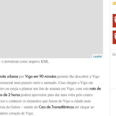
O
Leaflet
r o download como arquivo KML
por
permite-lhe descobrir a Vigo
rota urbana
Vigo em 90 minutos
 essencial num passeio curto e animado. Caso chegue a Vigo em
eiro ou esteja a planear um fim de semana em Vigo, com esta
rota de
poderá aproveitar para dar uma volta pelo centro
s de 2 horas
órico e conhecer os elementos que fazem de Vigo a cidade mais
rna da Galiza – saindo do
até chegar ao
Cais de Transatlânticos
adeiro coração de Vigo.