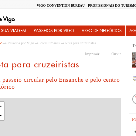
VIGO CONVENTION BUREAU
PROFISSIONAIS DO TURISM
e Vigo
 SUA VIAGEM
PASSEIOS POR VIGO
VIGO DE NEGÓCIOS
AG
→
Passeios por Vigo
→
Rotas urbanas
→ Rota para cruzeiristas
io
T
Imprimir
Ouvir
ta para cruzeiristas
passeio circular pelo Ensanche e pelo centro
tórico
+
−
P