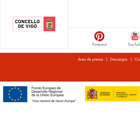
Pinterest
YouTu
|
|
Área de prensa
Descargas
Co