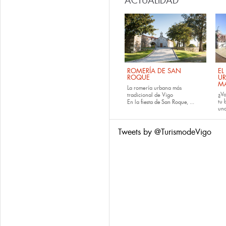
ACTUALIDAD
ROMERÍA DE SAN
EL
ROQUE
U
M
La romería urbana más
¿Va
tradicional de Vigo
tu
En la
fiesta de San Roque
, ...
una
Tweets by @TurismodeVigo