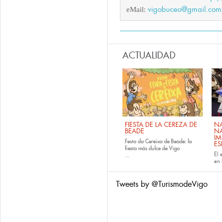
vigobuceo@gmail.com
eMail:
ACTUALIDAD
FIESTA DE LA CEREZA DE
NA
BEADE
NA
IM
Festa da Cereixa de Beade: la
E
fiesta más dulce de Vigo
El 
...
en 
Tweets by @TurismodeVigo