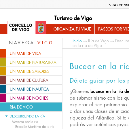
VIGO CONV
Turismo de Vigo
ORGANIZA TU VIAJE
PASEOS POR VI
Inicio
→
Ría de Vigo
→
Descubr
NAVEGA
VIGO
en la ría de Vigo
UN MAR DE VIDA
UN MAR DE NATURALEZA
Bucear en la rí
UN MAR DE SABORES
Déjate guiar por los 
UN MAR DE CULTURA
UN MAR DE NÁUTICA
¿Quieres
bucear en la ría d
de submarinismo con las q
UN MAR DE NOCHES
explorar el rico patrimonio
RÍA DE VIGO
o dar unas clases de inicia
DESCUBRIENDO LA RÍA
riqueza del Atlántico. Si te
-
Moverse por la ría
podrás ver auténticas joya
·
Estación Marítima de la ría