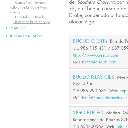
del
Southern Cross
, vapor h
·
Compañías Navieras
-
Litoral de la Ría de Vigo
XX, o el buque corsario de l
-
Pecios
Drake, condenado al fondo 
·
La Batalla de Rande
atacar Vigo.
·
Bucear en la ría de Vigo
ISLAS CÍES
TURISMO MARINERO
BUCEO CIESUB
Rúa do P
986 115 431 / 687 05
Tlf:
http://www.ciesub.com
info@ciesub.com
eMail:
BUCEO ISLAS CÍES
Muell
local 49 A
986 290 589
http
Tlf:
Web:
info@buceoislascies.es
eMail:
VIGO BUCEO
Marina Dav
Reparaciones de Bouzas S/
653200562
http:
Tlf:
Web: