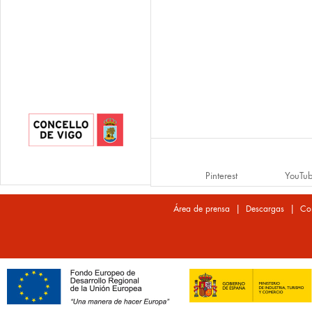
Pinterest
YouTu
|
|
Área de prensa
Descargas
Co