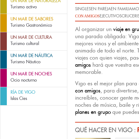
UN MAR DE NATURALEZA
Turismo activo
SINGLES
EN PAREJA
EN FAMILIA
MO
EJECUTIVOS
CRUCERI
CON AMIGOS
UN MAR DE SABORES
Turismo Gastronómico
Al organizar un
viaje en gr
una parada obligada: Vigo
UN MAR DE CULTURA
mejores vinos y el ambient
Turismo cultural
animado de todo el norte. 
UN MAR DE NÁUTICA
viajes con quien viajes, pa
Turismo Náutico
amigos
hará que vuestra e
memorable.
UN MAR DE NOCHES
Ocio nocturno
Vigo es el mejor plan para 
con amigos
, para divertirs
RÍA DE VIGO
increíbles, conocer gente m
Islas Cíes
noches de música, baile y r
planes en grupo
que puedes
QUÉ HACER EN VIGO :