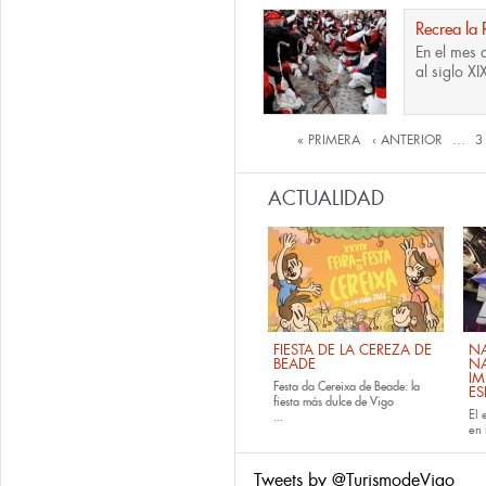
Recrea la
En el mes 
al siglo XIX
Páginas
« PRIMERA
‹ ANTERIOR
…
3
ACTUALIDAD
FIESTA DE LA CEREZA DE
NA
BEADE
NA
IM
Festa da Cereixa de Beade: la
E
fiesta más dulce de Vigo
El 
...
en 
Tweets by @TurismodeVigo