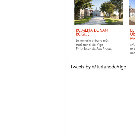
ROMERÍA DE SAN
EL
ROQUE
U
M
La romería urbana más
¿Va
tradicional de Vigo
tu
En la
fiesta de San Roque
, ...
una
Tweets by @TurismodeVigo