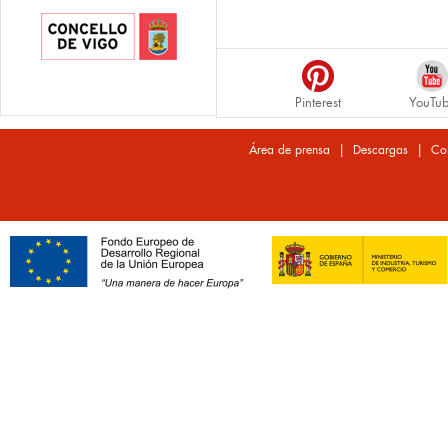
Pinterest
YouTu
|
|
Área de prensa
Descargas
Co