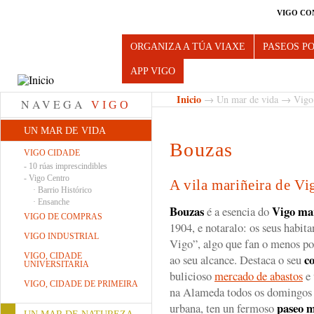
VIGO CO
Turismo de Vigo
ORGANIZA A TÚA VIAXE
PASEOS P
APP VIGO
Inicio
→
Un mar de vida
→
Vigo
NAVEGA
VIGO
UN MAR DE VIDA
Bouzas
VIGO CIDADE
-
10 rúas imprescindibles
-
Vigo Centro
A vila mariñeira de Vi
·
Barrio Histórico
·
Ensanche
Bouzas
Vigo mar
é a esencia do
VIGO DE COMPRAS
1904, e notaralo: os seus habit
VIGO INDUSTRIAL
Vigo”, algo que fan o menos po
VIGO, CIDADE
c
ao seu alcance. Destaca o seu
UNIVERSITARIA
bulicioso
mercado de abastos
e
VIGO, CIDADE DE PRIMEIRA
na Alameda todos os domingos 
paseo 
urbana, ten un fermoso