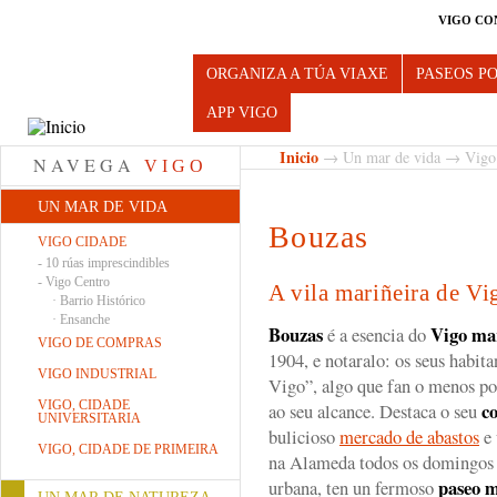
VIGO CO
Turismo de Vigo
ORGANIZA A TÚA VIAXE
PASEOS P
APP VIGO
Inicio
→
Un mar de vida
→
Vigo
NAVEGA
VIGO
UN MAR DE VIDA
Bouzas
VIGO CIDADE
-
10 rúas imprescindibles
-
Vigo Centro
A vila mariñeira de Vi
·
Barrio Histórico
·
Ensanche
Bouzas
Vigo mar
é a esencia do
VIGO DE COMPRAS
1904, e notaralo: os seus habit
VIGO INDUSTRIAL
Vigo”, algo que fan o menos po
VIGO, CIDADE
c
ao seu alcance. Destaca o seu
UNIVERSITARIA
bulicioso
mercado de abastos
e
VIGO, CIDADE DE PRIMEIRA
na Alameda todos os domingos 
paseo 
urbana, ten un fermoso