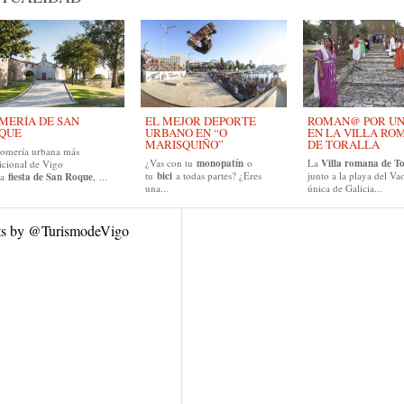
MERÍA DE SAN
EL MEJOR DEPORTE
ROMAN@ POR UN D
QUE
URBANO EN “O
EN LA VILLA RO
MARISQUIÑO”
DE TORALLA
romería urbana más
¿Vas con tu
monopatín
o
La
Villa romana de To
icional de Vigo
tu
bici
a todas partes? ¿Eres
junto a la playa del Vao
la
fiesta de San Roque
, ...
una...
única de Galicia...
ts by @TurismodeVigo