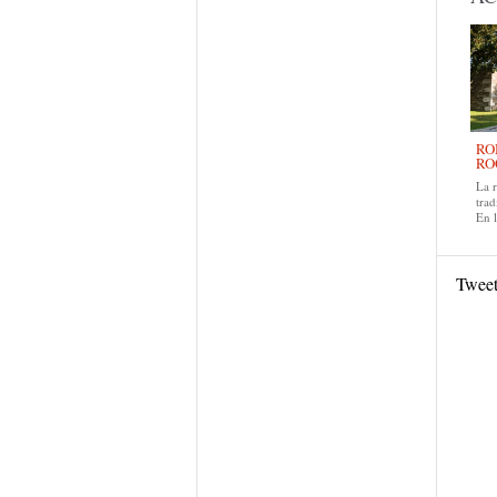
RO
RO
La 
trad
En 
Twee