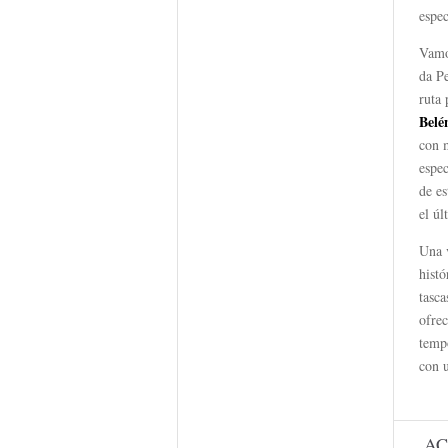
espec
Vamos
da P
ruta
Belé
con m
espec
de es
el úl
Una v
hist
tasca
ofrec
temp
con 
AC