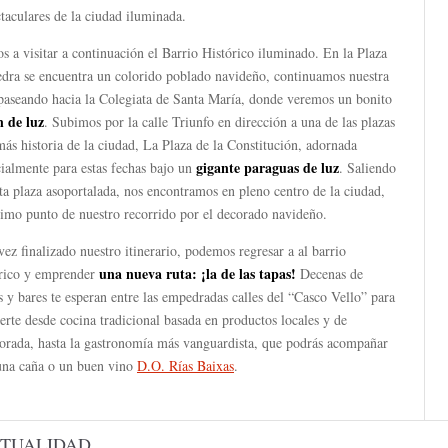
taculares de la ciudad iluminada.
 a visitar a continuación el Barrio Histórico iluminado. En la Plaza
edra se encuentra un colorido poblado navideño, continuamos nuestra
 paseando hacia la Colegiata de Santa María, donde veremos un bonito
n de luz
. Subimos por la calle Triunfo en dirección a una de las plazas
ás historia de la ciudad, La Plaza de la Constitución, adornada
gigante paraguas de luz
ialmente para estas fechas bajo un
. Saliendo
ta plaza asoportalada, nos encontramos en pleno centro de la ciudad,
timo punto de nuestro recorrido por el decorado navideño.
ez finalizado nuestro itinerario, podemos regresar a al barrio
una nueva ruta: ¡la de las tapas!
órico y emprender
Decenas de
s y bares te esperan entre las empedradas calles del “Casco Vello” para
erte desde cocina tradicional basada en productos locales y de
orada, hasta la gastronomía más vanguardista, que podrás acompañar
una caña o un buen vino
D.O. Rías Baixas
.
TUALIDAD