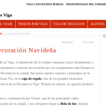
VIGO CONVENTION BUREAU
PROFESIONALES DEL TURISM
e Vigo
U VIAJE
PASEOS POR VIGO
VIGO DE NEGOCIOS
AGENDA
cio
→ Decoración Navideña
Q
Imprimir
Escuchar
coración Navideña
0h en Vigo, el alumbrado de la ciudad comienza a lucir tímidamente y
disponemos a realizar un recorrido por los componentes más llamativos
 Navidad en la ciudad. Iniciamos nuestro trayecto a principios de la
caja de regalo
 Gran Vía, en la
, uno de los grandes elementos
ativos de la Navidad en Vigo. Prepara tu cámara, no querrás perderte
.
os a continuación por Urzáiz, una de las principales calles
Bola de luz
ciales de la ciudad, y nos dirigimos hacia la
, nuestra