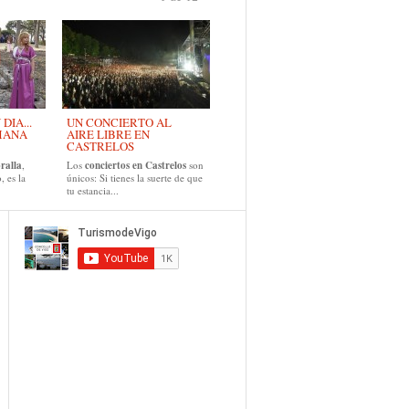
›
IA...
UN CONCIERTO AL
MANA
AIRE LIBRE EN
CASTRELOS
ralla
,
Los
conciertos en Castrelos
son
, es la
únicos: Si tienes la suerte de que
tu estancia...