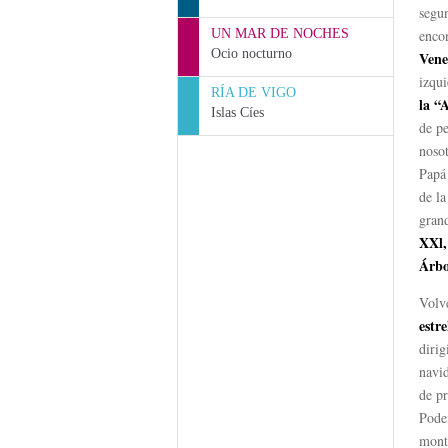
segu
UN MAR DE NOCHES
enco
Ocio nocturno
Vene
izqui
RÍA DE VIGO
la “
Islas Cíes
de pe
nosot
Papá
de la
gran
XXl,
Árbo
Volv
estre
diri
navi
de pr
Pode
mont