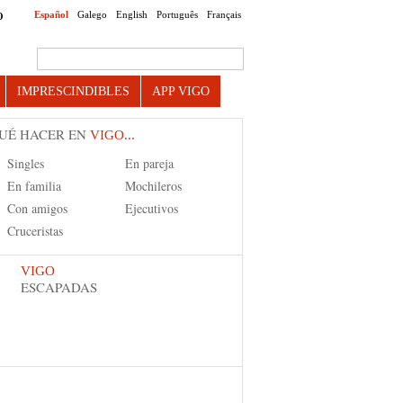
Español
Galego
English
Português
Français
O
Search this site
IMPRESCINDIBLES
APP VIGO
UÉ HACER EN
VIGO...
Singles
En pareja
En familia
Mochileros
Con amigos
Ejecutivos
Cruceristas
VIGO
ESCAPADAS