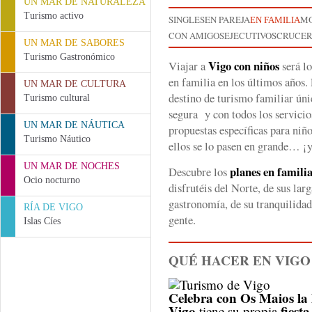
UN MAR DE NATURALEZA
Turismo activo
SINGLES
EN PAREJA
MO
EN FAMILIA
CON AMIGOS
EJECUTIVOS
CRUCER
UN MAR DE SABORES
Turismo Gastronómico
Vigo con niños
Viajar a
será lo
en familia en los últimos años.
UN MAR DE CULTURA
destino de turismo familiar úni
Turismo cultural
segura y con todos los servicio
UN MAR DE NÁUTICA
propuestas específicas para niño
Turismo Náutico
ellos se lo pasen en grande… ¡
UN MAR DE NOCHES
planes en famili
Descubre los
Ocio nocturno
disfrutéis del Norte, de sus larg
gastronomía, de su tranquilidad 
RÍA DE VIGO
gente.
Islas Cíes
QUÉ HACER EN VIGO
Celebra con Os Maios la 
Vigo
fiest
tiene su propia