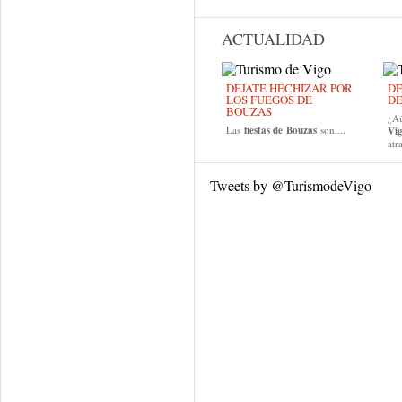
ACTUALIDAD
DÉJATE HECHIZAR POR
DE
LOS FUEGOS DE
DE
BOUZAS
¿Aú
Las
fiestas de
Bouzas
son,...
Vi
atr
Tweets by @TurismodeVigo