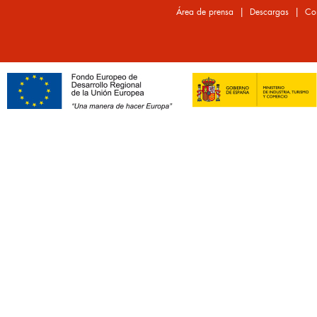
|
|
Área de prensa
Descargas
Co