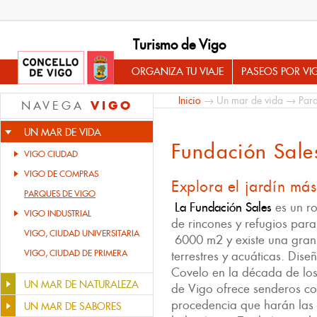
Turismo de Vigo
ORGANIZA TU VIAJE
PASEOS POR VI
Inicio
→
Un mar de vida
→
Par
VIGO
NAVEGA
UN MAR DE VIDA
Fundación Sale
VIGO CIUDAD
VIGO DE COMPRAS
Explora el jardín más
PARQUES DE VIGO
La Fundación Sales
es un ro
VIGO INDUSTRIAL
de rincones y refugios para 
VIGO, CIUDAD UNIVERSITARIA
6000 m2 y existe una gran
VIGO, CIUDAD DE PRIMERA
terrestres y acuáticas. Dis
Covelo en la década de los
UN MAR DE NATURALEZA
de Vigo ofrece senderos co
procedencia que harán las d
UN MAR DE SABORES