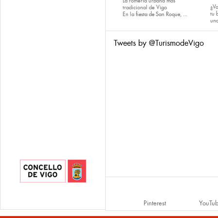
La romería urbana más
¿Va
tradicional de Vigo
tu
En la
fiesta de San Roque
, ...
una
Tweets by @TurismodeVigo
Pinterest
YouTu