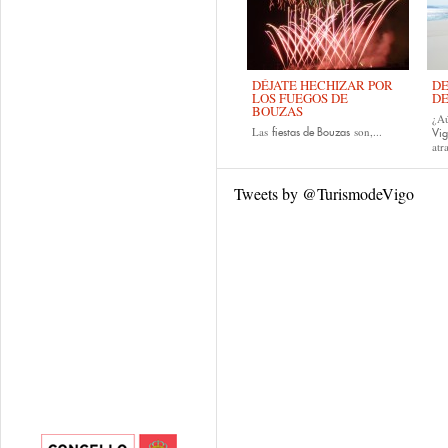
DÉJATE HECHIZAR POR
DE
LOS FUEGOS DE
DE
BOUZAS
¿Aú
Las
son,...
fiestas de
Bouzas
Vi
atr
Tweets by @TurismodeVigo