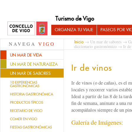
Turismo de Vigo
ORGANIZA TU VIAJE
PASEOS POR VI
→
Un mar de sabores
→
Ga
Inicio
NAVEGA
VIGO
diccionario gastronómico
→ Ir de 
UN MAR DE VIDA
UN MAR DE NATURALEZA
Ir de vinos
UN MAR DE SABORES
Ir de vinos (o de cañas), es el 
10 EXPERIENCIAS
GASTRONÓMICAS
locales y recorrer varios establ
HISTORIA GASTRONÓMICA
Ideal a partir de las 8 de la tar
fin de semana, anímate a una ru
PRODUCTOS TÍPICOS
acompáñalos siempre de un pinc
RECETARIO DE VIGO
COMER EN VIGO
Galería de Imágenes:
FIESTAS GASTRONÓMICAS