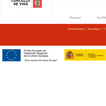
Pinterest
YouTu
|
|
Área de prensa
Descargas
C