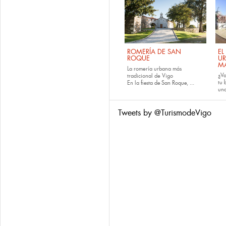
ROMERÍA DE SAN
EL
ROQUE
U
M
La romería urbana más
¿Va
tradicional de Vigo
tu
En la
fiesta de San Roque
, ...
una
Tweets by @TurismodeVigo