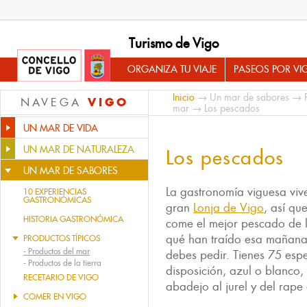
Turismo de Vigo
ORGANIZA TU VIAJE
PASEOS POR VI
Inicio
→
Un mar de sabores
→
VIGO
NAVEGA
mar
→ Los pescados
UN MAR DE VIDA
UN MAR DE NATURALEZA
Los pescados
UN MAR DE SABORES
La gastronomía viguesa viv
10 EXPERIENCIAS
GASTRONÓMICAS
gran
Lonja de Vigo
, así qu
HISTORIA GASTRONÓMICA
come el mejor pescado de l
qué han traído esa mañana,
PRODUCTOS TÍPICOS
-
Productos del mar
debes pedir. Tienes 75 esp
-
Productos de la tierra
disposición, azul o blanco
RECETARIO DE VIGO
abadejo al jurel y del rape 
COMER EN VIGO