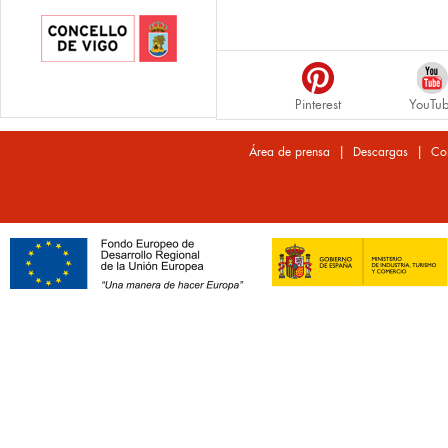
Pinterest
YouTu
|
|
Área de prensa
Descargas
Co