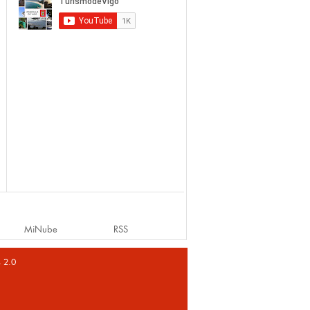
MiNube
RSS
s 2.0