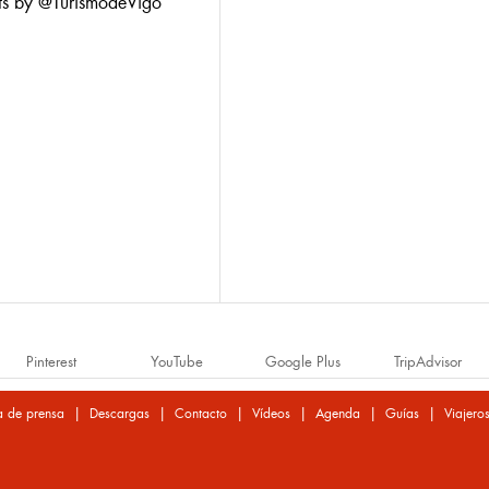
ts by @TurismodeVigo
Pinterest
YouTube
Google Plus
TripAdvisor
|
|
|
|
|
|
a de prensa
Descargas
Contacto
Vídeos
Agenda
Guías
Viajero