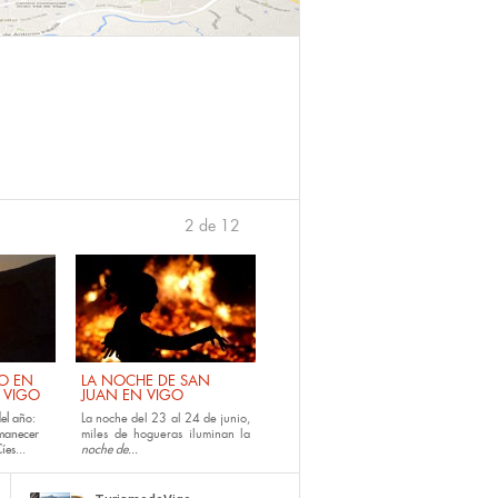
2 de 12
anterior
›
NO EN
LA NOCHE DE SAN
E VIGO
JUAN EN VIGO
el año:
La noche del 23 al 24 de junio,
amanecer
miles de hogueras iluminan la
íes...
noche de...