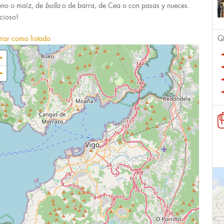
eno o maíz, de
bolla
o de barra, de Cea o con pasas y nueces.
icioso!
Q
rar como listado
+
−