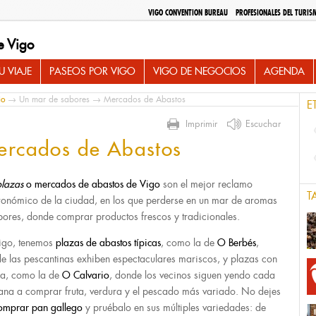
VIGO CONVENTION BUREAU
PROFESIONALES DEL TURIS
e Vigo
 VIAJE
PASEOS POR VIGO
VIGO DE NEGOCIOS
AGENDA
io
→
Un mar de sabores
→ Mercados de Abastos
E
Imprimir
Escuchar
ercados de Abastos
plazas
o mercados de abastos
de Vigo
son el mejor reclamo
T
ronómico de la ciudad, en los que perderse en un mar de aromas
bores, donde comprar productos frescos y tradicionales.
igo, tenemos
plazas de abastos típicas
, como la de
O Berbés
,
e las pescantinas exhiben espectaculares mariscos, y plazas con
ra, como la de
O Calvario
, donde los vecinos siguen yendo cada
na a comprar fruta, verdura y el pescado más variado. No dejes
omprar
pan gallego
y pruébalo en sus múltiples variedades: de