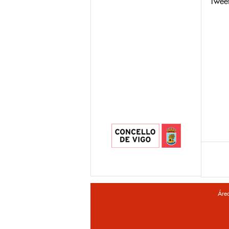
Twee
Áre