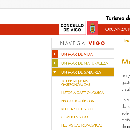
Turismo d
ORGANIZA TU
Inic
VIGO
NAVEGA
UN MAR DE VIDA
M
UN MAR DE NATURALEZA
UN MAR DE SABORES
Las
10 EXPERIENCIAS
gast
GASTRONÓMICAS
y sa
HISTORIA GASTRONÓMICA
En V
PRODUCTOS TÍPICOS
dond
RECETARIO DE VIGO
sole
COMER EN VIGO
maña
FIESTAS GASTRONÓMICAS
de
c