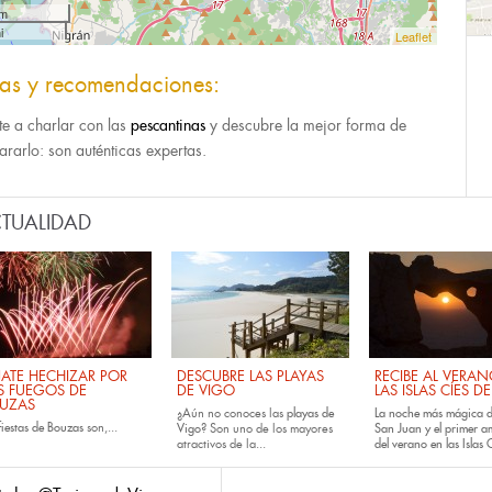
km
i
Leaflet
tas y recomendaciones:
te a charlar con las
pescantinas
y descubre la mejor forma de
ararlo: son auténticas expertas.
TUALIDAD
JATE HECHIZAR POR
DESCUBRE LAS PLAYAS
RECIBE AL VERA
S FUEGOS DE
DE VIGO
LAS ISLAS CÍES D
UZAS
¿Aún no conoces las
playas de
La noche más mágica d
fiestas de
Bouzas
son,...
Vigo
? Son uno de los mayores
San Juan y el primer 
atractivos de la...
del verano en las Islas C