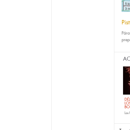
5 
3 m
Pis
Pára
prep
AC
DÉ
LO
BO
Las