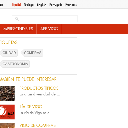
Español
Galego
English
Português
Français
MO
Search this site
IMPRESCINDIBLES
APP VIGO
TIQUETAS
CIUDAD
COMPRAS
GASTRONOMÍA
AMBIÉN TE PUEDE INTERESAR
PRODUCTOS TÍPICOS
La gran diversidad de
...
RÍA DE VIGO
La
ría de Vigo
es el...
VIGO DE COMPRAS