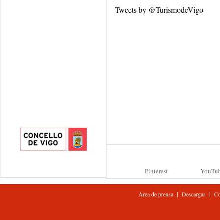
Tweets by @TurismodeVigo
Pinterest
YouTu
|
|
Área de prensa
Descargas
Co