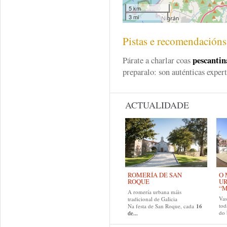
5 km
3 mi
Pistas e recomendación
pescantin
Párate a charlar coas
preparalo: son auténticas expert
ACTUALIDADE
ROMERÍA DE SAN
O 
ROQUE
U
“M
A romería urbana máis
Va
tradicional de Galicia
tod
Na festa de San Roque, cada
16
do
de...