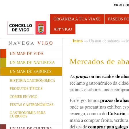
VIGO CO
Turismo de Vigo
ORGANIZA A TÚA VIAXE
PASEOS P
APP VIGO
Inicio
→
Un mar de sabores
→ Me
NAVEGA
VIGO
UN MAR DE VIDA
Mercados de aba
UN MAR DE NATUREZA
UN MAR DE SABORES
ou mercados de aba
As
prazas
HISTORIA GASTRONÓMICA
reclamo gastronómico da cidade
aromas e sabores, onde comprar 
PRODUTOS TÍPICOS
COMER EN VIGO
prazas de abas
En Vigo, temos
FESTAS GASTRONÓMICAS
onde as pescantinas exhiben esp
Calvario
avoengo, como a do
,
GASTRONOMÍA PARA
CURIOSOS
mañá a comprar froita, verdura
comprar
pan galego
deixes de
UN MAR DE CULTURA