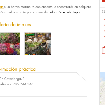
as
é un barrio mariñeiro con encanto, e encontrarás en calquera
Q
súas ruelas un sitio para gozar dun
albariño e unha tapa
.
ería de imaxes:
ormación práctica
C/ Covadonga, 1
Teléfono:
986 244 246