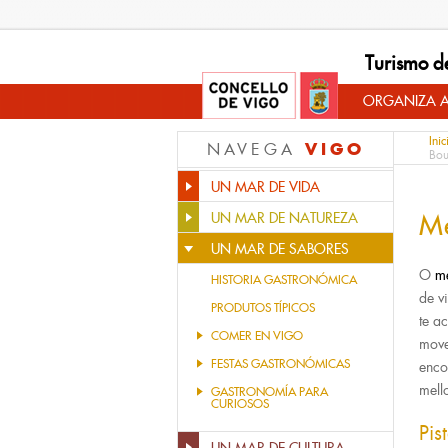
Turismo d
ORGANIZA A
Inic
VIGO
NAVEGA
Bou
UN MAR DE VIDA
M
UN MAR DE NATUREZA
UN MAR DE SABORES
O
m
HISTORIA GASTRONÓMICA
de v
PRODUTOS TÍPICOS
te a
COMER EN VIGO
move
FESTAS GASTRONÓMICAS
enco
mell
GASTRONOMÍA PARA
CURIOSOS
Pis