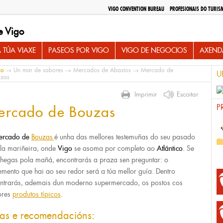
VIGO CONVENTION BUREAU
PROFESIONAIS DO TURIS
e Vigo
 TÚA VIAXE
PASEOS POR VIGO
VIGO DE NEGOCIOS
AXEND
io
→
Un mar de sabores
→
Mercados de Abastos
→ Mercado de
U
zas
Imprimir
Escoitar
P
ercado de Bouzas
ercado de
Bouzas
é unha das mellores testemuñas do seu pasado
ila mariñeira, onde
Vigo
se asoma por completo ao
Atlántico
. Se
chegas pola mañá, encontrarás a praza sen preguntar: o
mento que hai ao seu redor será a túa mellor guía. Dentro
ntrarás, ademais dun moderno supermercado, os postos cos
ores
produtos típicos
.
tas e recomendacións: