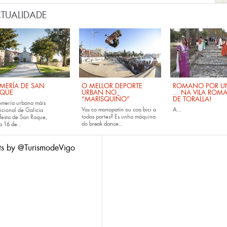
TUALIDADE
MERÍA DE SAN
O MELLOR DEPORTE
ROMANO POR UN
QUE
URBAN NO
... NA VILA ROM
“MARISQUIÑO”
DE TORALLA!
omería urbana máis
Vas co
monopatín
ou coa
bici
a
A...
icional de Galicia
todas partes? Es unha máquina
festa de San Roque,
do
break dance...
da
16 de...
ts by @TurismodeVigo