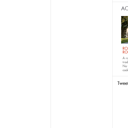
AC
RO
RO
A r
trad
Na 
ca
Twee