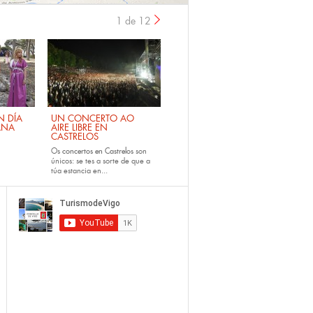
1 de 12
›
 DÍA
UN CONCERTO AO
ANA
AIRE LIBRE EN
CASTRELOS
Os
concertos en Castrelos
son
únicos: se tes a sorte de que a
túa estancia en...