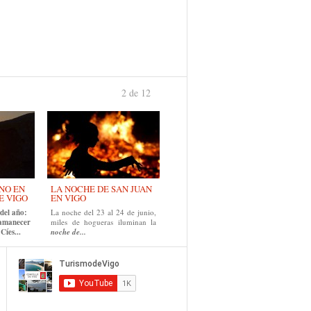
2 de 12
anterior
›
NO EN
LA NOCHE DE SAN JUAN
E VIGO
EN VIGO
del año:
La noche del 23 al 24 de junio,
 amanecer
miles de hogueras iluminan la
Cíes...
noche de...