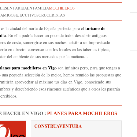
GLES
EN PAREJA
EN FAMILIA
MOCHILEROS
 AMIGOS
EJECUTIVOS
CRUCERISTAS
turismo de
es la ciudad del norte de España perfecta para el
ila
. En ella podrás hacer un poco de todo: descubrir antiguos
ros de costa, sumergirse en sus noches, asistir a un improvisado
erto en directo, conversar con los locales en las tabernas típicas,
rutar del ambiente de sus mercados por la mañana…
planes para mochileros en Vigo
son infinitos pero, para que tengas a
 una pequeña selección de lo mejor, hemos reunido las propuestas que
ermitirán aprovechar al máximo tus días en Vigo, conociendo sus
mbres y descubriendo esos rincones auténticos que a otros les pasarán
ercibidos.
 HACER EN VIGO :
PLANES PARA MOCHILEROS
CONSTRUAVENTURA