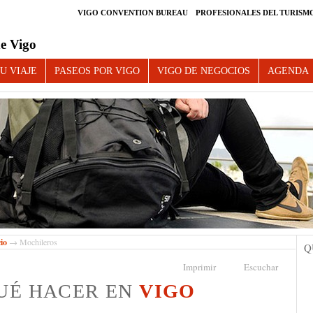
VIGO CONVENTION BUREAU
PROFESIONALES DEL TURISM
e Vigo
U VIAJE
PASEOS POR VIGO
VIGO DE NEGOCIOS
AGENDA
cio
→ Mochileros
Q
Imprimir
Escuchar
UÉ HACER EN
VIGO