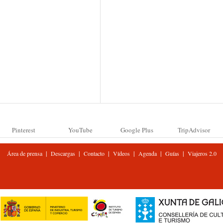
Pinterest
YouTube
Google Plus
TripAdvisor
|
|
|
|
|
|
Área de prensa
Descargas
Contacto
Vídeos
Agenda
Guías
Viajeros 2.0