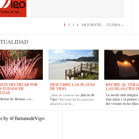
inas
1
2
3
4
SIGUIENTE ›
ÚLTIMA »
TUALIDAD
JATE HECHIZAR POR
DESCUBRE LAS PLAYAS
RECIBE AL VERA
S FUEGOS DE
DE VIGO
LAS ISLAS CÍES D
UZAS
¿Aún no conoces las
playas de
La noche más mágica 
s
fiestas de
Bouzas
son,...
Vigo
? Son uno de los mayores
San Juan y el primer
atractivos de la...
del verano en las Islas 
ts by @TurismodeVigo