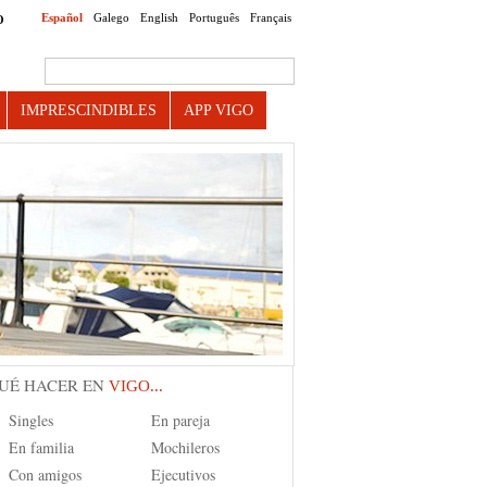
Español
Galego
English
Português
Français
O
Search this site
IMPRESCINDIBLES
APP VIGO
UÉ HACER EN
VIGO...
Singles
En pareja
En familia
Mochileros
Con amigos
Ejecutivos