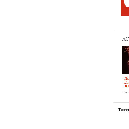
Pág
AC
DÉ
LO
BO
La
Twee