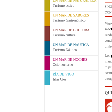
UN MAR DE NATURALEZA
Turismo activo
SIN
CON
UN MAR DE SABORES
Turismo Gastronómico
Vigo 
moch
UN MAR DE CULTURA
sende
Turismo cultural
conci
UN MAR DE NÁUTICA
disf
Turismo Náutico
Los
UN MAR DE NOCHES
mano
Ocio nocturno
te p
costu
RÍA DE VIGO
desap
Islas Cíes
QUÉ