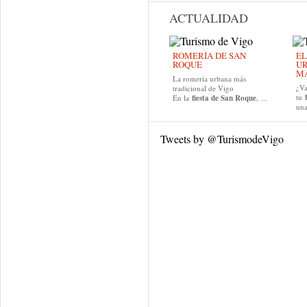
ACTUALIDAD
ROMERÍA DE SAN
EL
ROQUE
UR
MA
La romería urbana más
¿Va
tradicional de Vigo
tu
En la
fiesta de San Roque
, ...
una
Tweets by @TurismodeVigo